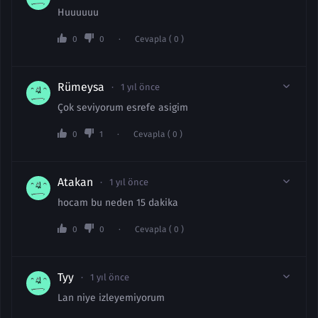
Huuuuuu
0
0
Cevapla ( 0 )
Rümeysa
1 yıl önce
Çok seviyorum esrefe asigim
0
1
Cevapla ( 0 )
Atakan
1 yıl önce
hocam bu neden 15 dakika
0
0
Cevapla ( 0 )
Tyy
1 yıl önce
Lan niye izleyemiyorum