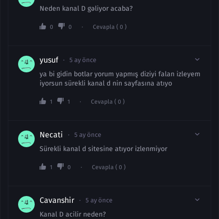
Neden kanal D gəliyor acaba?
0
0
Cevapla ( 0 )
yusuf
5 ay önce
ya bi gidin botlar yorum yapmış diziyi falan izleyem
iyorsun sürekli kanal d nin sayfasına atıyo
1
1
Cevapla ( 0 )
Necati
5 ay önce
Sürekli kanal d sitesine atıyor izlenmiyor
1
0
Cevapla ( 0 )
Cavanshir
5 ay önce
Kanal D acilir neden?