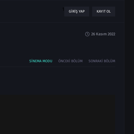
1
GIRIŞ YAP
KAYIT OL
26 Kasım 2022
SINEMA MODU
ÖNCEKI BÖLÜM
SONRAKI BÖLÜM