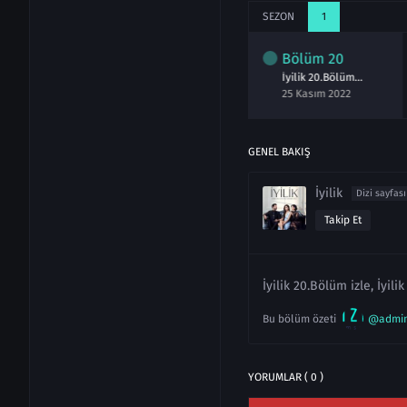
SEZON
1
lüm
18
Bölüm
19
Bölüm
20
İyilik 18.Bölüm izle
İyilik 19.Bölüm izle
İyilik 20.Bölüm izle
asım 2022
18 Kasım 2022
25 Kasım 2022
GENEL BAKIŞ
İyilik
Dizi sayfası
Takip Et
İyilik 20.Bölüm izle, İyili
Bu bölüm özeti
@admi
YORUMLAR ( 0 )