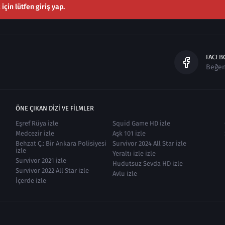
çin lütfen giriş yap.
FACEB
Beğe
ÖNE ÇIKAN DIZI VE FILMLER
Eşref Rüya izle
Squid Game HD izle
Medcezir izle
Aşk 101 izle
Behzat Ç.: Bir Ankara Polisiyesi
Survivor 2024 All Star izle
izle
Yeraltı izle izle
Survivor 2021 izle
Hudutsuz Sevda HD izle
Survivor 2022 All Star izle
Avlu izle
İçerde izle