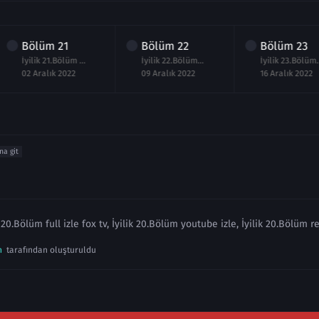
Bölüm
21
Bölüm
22
Bölüm
23
İyilik 21.Bölüm izle
İyilik 22.Bölüm izle
İyilik 
02 Aralık 2022
09 Aralık 2022
16 Aralık 2022
na git
k 20.Bölüm full izle fox tv, İyilik 20.Bölüm youtube izle, İyilik 20.Bölüm r
n
tarafından oluşturuldu