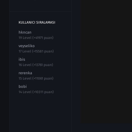
KULLANICI SIRALAMASI
hkncan
19 Level (+41971 puan)
veyseliko
17 Level (+15581 puan)
ibis
16 Level (+13761 puan)
rerenka
15 Level (+11061 puan)
bobi
14 Level (+10311 puan)