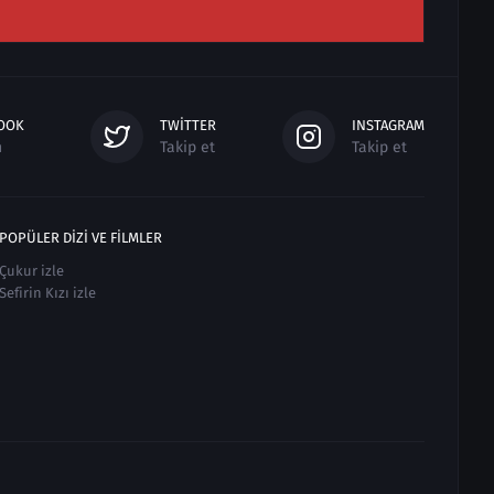
OOK
TWITTER
INSTAGRAM
n
Takip et
Takip et
POPÜLER DIZI VE FILMLER
Çukur izle
Sefirin Kızı izle