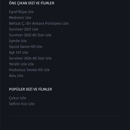
ÖNE ÇIKAN DIZI VE FILMLER
Eşref Rüya izle
Medcezir izle
Behzat Ç.: Bir Ankara Polisiyesi izle
Survivor 2021 izle
Survivor 2022 All Star izle
İçerde izle
Squid Game HD izle
Aşk 101 izle
Survivor 2024 All Star izle
Yeraltı izle izle
Hudutsuz Sevda HD izle
Avlu izle
POPÜLER DIZI VE FILMLER
Çukur izle
Sefirin Kızı izle