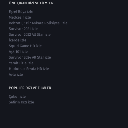
ÖNE ÇIKAN DIZI VE FILMLER
Eşref Rüya izle
Medcezir izle
Behzat Ç.: Bir Ankara Polisiyesi izle
Survivor 2021 izle
Survivor 2022 All Star izle
İçerde izle
Squid Game HD izle
Aşk 101 izle
Survivor 2024 All Star izle
Yeraltı izle izle
Hudutsuz Sevda HD izle
Avlu izle
POPÜLER DIZI VE FILMLER
Çukur izle
Sefirin Kızı izle