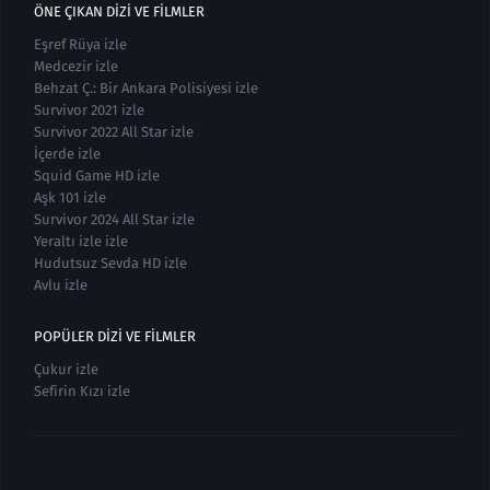
ÖNE ÇIKAN DIZI VE FILMLER
Eşref Rüya izle
Medcezir izle
Behzat Ç.: Bir Ankara Polisiyesi izle
Survivor 2021 izle
Survivor 2022 All Star izle
İçerde izle
Squid Game HD izle
Aşk 101 izle
Survivor 2024 All Star izle
Yeraltı izle izle
Hudutsuz Sevda HD izle
Avlu izle
POPÜLER DIZI VE FILMLER
Çukur izle
Sefirin Kızı izle