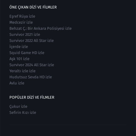
ÖNE ÇIKAN DIZI VE FILMLER
Eşref Rüya izle
Medcezir izle
Behzat Ç.: Bir Ankara Polisiyesi izle
Survivor 2021 izle
Survivor 2022 All Star izle
İçerde izle
Squid Game HD izle
Aşk 101 izle
Survivor 2024 All Star izle
Yeraltı izle izle
Hudutsuz Sevda HD izle
Avlu izle
POPÜLER DIZI VE FILMLER
Çukur izle
Sefirin Kızı izle