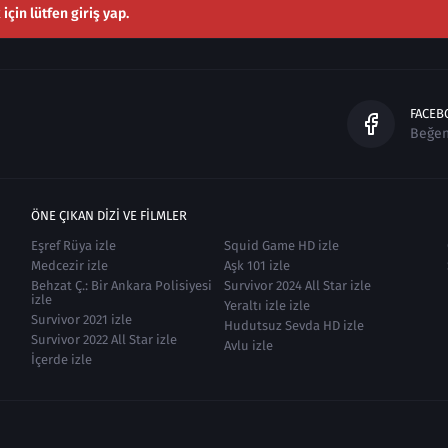
çin lütfen giriş yap.
FACEB
Beğe
ÖNE ÇIKAN DIZI VE FILMLER
Eşref Rüya izle
Squid Game HD izle
Medcezir izle
Aşk 101 izle
Behzat Ç.: Bir Ankara Polisiyesi
Survivor 2024 All Star izle
izle
Yeraltı izle izle
Survivor 2021 izle
Hudutsuz Sevda HD izle
Survivor 2022 All Star izle
Avlu izle
İçerde izle