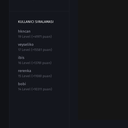
KULLANICI SIRALAMASI
hkncan
19 Level (+41971 puan)
veyseliko
17 Level (+15581 puan)
ibis
16 Level (+13761 puan)
rerenka
15 Level (+11061 puan)
bobi
14 Level (+10311 puan)