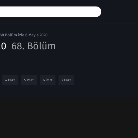
 68.Bölüm izle 6 Mayıs 2020
20
68. Bölüm
4.Part
5.Part
6.Part
7.Part