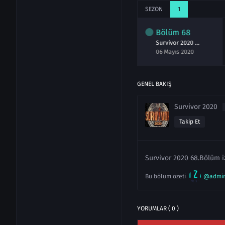
SEZON
1
lüm
66
Bölüm
67
Bölüm
68
Survivor 2020 66.Bölüm izle 4 Mayıs 2020
Survivor 2020 67.Bölüm izle 5 Mayıs 2020
Survivor 2020 68.Bölüm izle 6 Mayıs 2020
ayıs 2020
05 Mayıs 2020
06 Mayıs 2020
GENEL BAKIŞ
Survivor 2020
Takip Et
Survivor 2020 68.Bölüm iz
Bu bölüm özeti
@admi
YORUMLAR ( 0 )