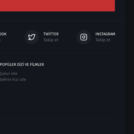
OOK
TWITTER
INSTAGRAM
n
Takip et
Takip et
POPÜLER DIZI VE FILMLER
Çukur izle
Sefirin Kızı izle