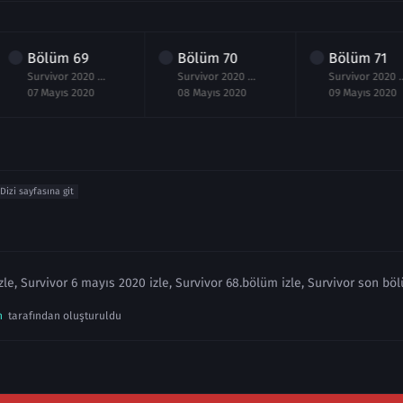
Bölüm
69
Bölüm
70
Bölüm
71
Survivor 2020 69.Bölüm izle 7 Mayıs 2020
Survivor 2020 70.Bölüm izle 8 Mayıs 2020
Survivor 2020 71.Bölü
07 Mayıs 2020
08 Mayıs 2020
09 Mayıs 2020
Dizi sayfasına git
le, Survivor 6 mayıs 2020 izle, Survivor 68.bölüm izle, Survivor son böl
n
tarafından oluşturuldu