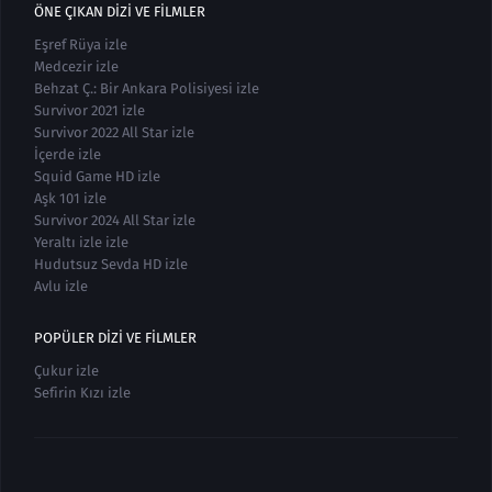
ÖNE ÇIKAN DIZI VE FILMLER
Eşref Rüya izle
Medcezir izle
Behzat Ç.: Bir Ankara Polisiyesi izle
Survivor 2021 izle
Survivor 2022 All Star izle
İçerde izle
Squid Game HD izle
Aşk 101 izle
Survivor 2024 All Star izle
Yeraltı izle izle
Hudutsuz Sevda HD izle
Avlu izle
POPÜLER DIZI VE FILMLER
Çukur izle
Sefirin Kızı izle