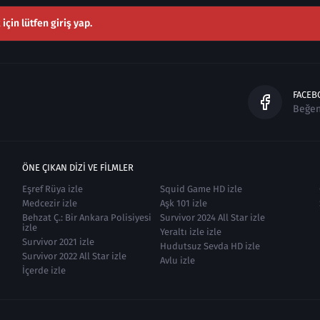
çin lütfen giriş yap.
FACEB
Beğe
ÖNE ÇIKAN DIZI VE FILMLER
Eşref Rüya izle
Squid Game HD izle
Medcezir izle
Aşk 101 izle
Behzat Ç.: Bir Ankara Polisiyesi
Survivor 2024 All Star izle
izle
Yeraltı izle izle
Survivor 2021 izle
Hudutsuz Sevda HD izle
Survivor 2022 All Star izle
Avlu izle
İçerde izle