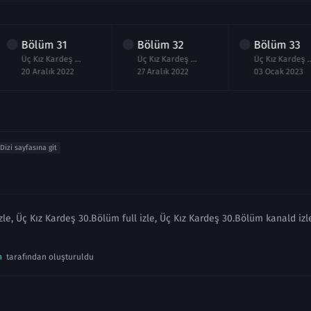
Bölüm
31
Bölüm
32
Bölüm
33
Üç Kız Kardeş 31.Bölüm izle Full
Üç Kız Kardeş 32.Bölüm Full izle
Üç Kız Kardeş 33.B
20 Aralık 2022
27 Aralık 2022
03 Ocak 2023
Dizi sayfasına git
le, Üç Kız Kardeş 30.Bölüm full izle, Üç Kız Kardeş 30.Bölüm kanald izl
n
tarafından oluşturuldu