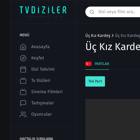
MENÜ
Üç Kız Kardeş
Üç Kız Kardeş
Üç Kız Kard
Anasayfa
Keşfet
PARTLAR
Dizi Takvimi
Tv Dizileri
Tek Part
Sinema Filmleri
Tartışmalar
Oyuncular
HAFTALIK SIRALAMA