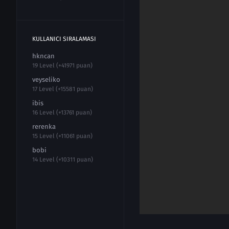
KULLANICI SIRALAMASI
hkncan
19 Level (+41971 puan)
veyseliko
17 Level (+15581 puan)
ibis
16 Level (+13761 puan)
rerenka
15 Level (+11061 puan)
bobi
14 Level (+10311 puan)