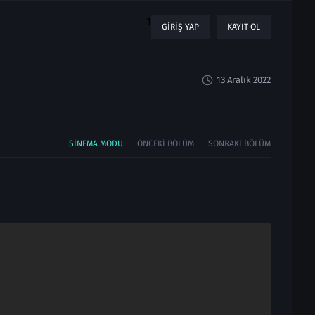
1
GIRIŞ YAP
KAYIT OL
13 Aralık 2022
SINEMA MODU
ÖNCEKI BÖLÜM
SONRAKI BÖLÜM