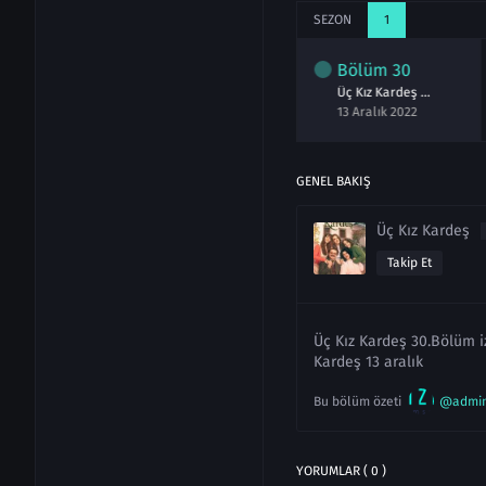
SEZON
1
lüm
28
Bölüm
29
Bölüm
30
Üç Kız Kardeş 28.Bölüm izle Full
Üç Kız Kardeş 29.Bölüm izle Full
Üç Kız Kardeş 30.Bölüm izle Full
asım 2022
06 Aralık 2022
13 Aralık 2022
GENEL BAKIŞ
Üç Kız Kardeş
Takip Et
Üç Kız Kardeş 30.Bölüm iz
Kardeş 13 aralık
Bu bölüm özeti
@admi
YORUMLAR ( 0 )