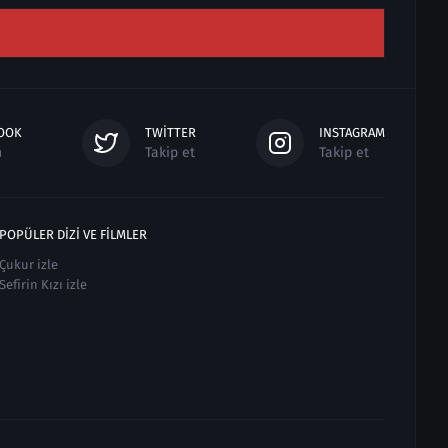
OOK
TWITTER
INSTAGRAM
n
Takip et
Takip et
POPÜLER DIZI VE FILMLER
Çukur izle
Sefirin Kızı izle