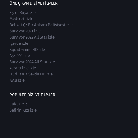
ÖNE ÇIKAN DIZI VE FILMLER
Eşref Rüya izle
Medcezir izle
Behzat Ç.: Bir Ankara Polisiyesi izle
Survivor 2021 izle
Survivor 2022 All Star izle
İçerde izle
Squid Game HD izle
Aşk 101 izle
Survivor 2024 All Star izle
Yeraltı izle izle
Hudutsuz Sevda HD izle
Avlu izle
POPÜLER DIZI VE FILMLER
Çukur izle
Sefirin Kızı izle