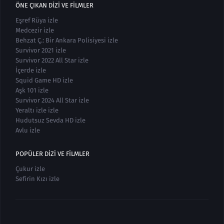
ÖNE ÇIKAN DIZI VE FILMLER
Eşref Rüya izle
Medcezir izle
Behzat Ç.: Bir Ankara Polisiyesi izle
Survivor 2021 izle
Survivor 2022 All Star izle
İçerde izle
Squid Game HD izle
Aşk 101 izle
Survivor 2024 All Star izle
Yeraltı izle izle
Hudutsuz Sevda HD izle
Avlu izle
POPÜLER DIZI VE FILMLER
Çukur izle
Sefirin Kızı izle