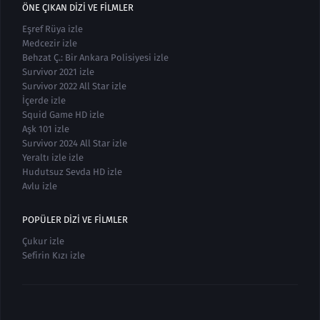
ÖNE ÇIKAN DIZI VE FILMLER
Eşref Rüya izle
Medcezir izle
Behzat Ç.: Bir Ankara Polisiyesi izle
Survivor 2021 izle
Survivor 2022 All Star izle
İçerde izle
Squid Game HD izle
Aşk 101 izle
Survivor 2024 All Star izle
Yeraltı izle izle
Hudutsuz Sevda HD izle
Avlu izle
POPÜLER DIZI VE FILMLER
Çukur izle
Sefirin Kızı izle