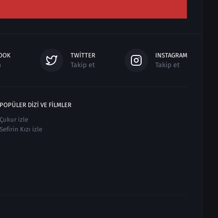
OOK
TWITTER
INSTAGRAM
n
Takip et
Takip et
POPÜLER DIZI VE FILMLER
Çukur izle
Sefirin Kızı izle