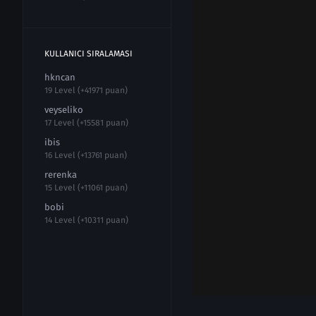
KULLANICI SIRALAMASI
hkncan
19 Level (+41971 puan)
veyseliko
17 Level (+15581 puan)
ibis
16 Level (+13761 puan)
rerenka
15 Level (+11061 puan)
bobi
14 Level (+10311 puan)