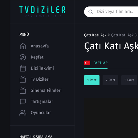
MENÜ
Çatı Katı Aşk
Çatı Katı Aşk 3
Çatı Katı Aş
Anasayfa
Keşfet
PARTLAR
Dizi Takvimi
Tv Dizileri
1.Part
2.Part
3.Part
Sinema Filmleri
Tartışmalar
Oyuncular
HAFTALIK SIRALAMA