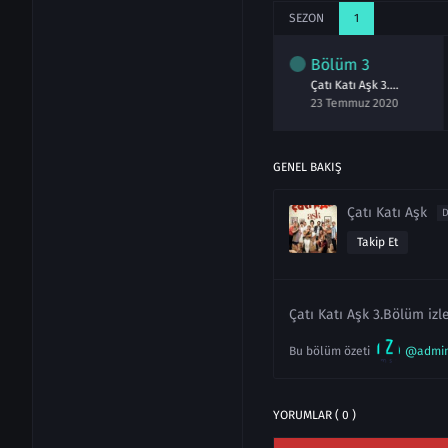
SEZON
1
lüm
1
Bölüm
2
Bölüm
3
Çatı Katı Aşk 1.Bölüm izle
Çatı Katı Aşk 2.Bölüm izle
Çatı Katı Aşk 3.Bölüm izle
Temmuz 2020
16 Temmuz 2020
23 Temmuz 2020
GENEL BAKIŞ
Çatı Katı Aşk
D
Takip Et
Çatı Katı Aşk 3.Bölüm izle
Bu bölüm özeti
@admi
YORUMLAR ( 0 )