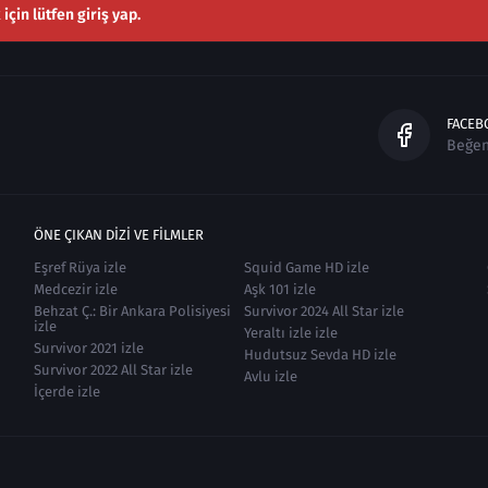
çin lütfen giriş yap.
FACEB
Beğe
ÖNE ÇIKAN DIZI VE FILMLER
Eşref Rüya izle
Squid Game HD izle
Medcezir izle
Aşk 101 izle
Behzat Ç.: Bir Ankara Polisiyesi
Survivor 2024 All Star izle
izle
Yeraltı izle izle
Survivor 2021 izle
Hudutsuz Sevda HD izle
Survivor 2022 All Star izle
Avlu izle
İçerde izle