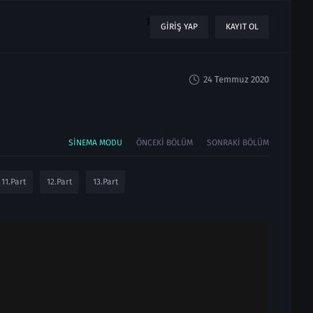
1
GIRIŞ YAP
KAYIT OL
24 Temmuz 2020
SINEMA MODU
ÖNCEKI BÖLÜM
SONRAKI BÖLÜM
11.Part
12.Part
13.Part