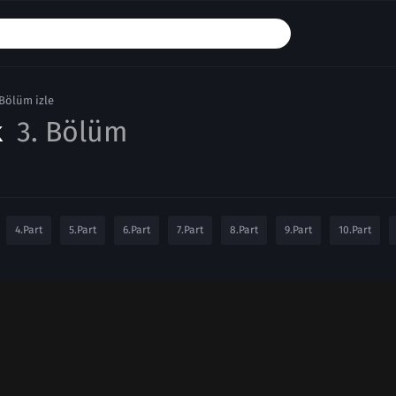
.Bölüm izle
k
3. Bölüm
4.Part
5.Part
6.Part
7.Part
8.Part
9.Part
10.Part