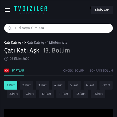
1
GIRIŞ YAP
Çatı Katı Aşk
Çatı Katı Aşk 13.Bölüm izle
Çatı Katı Aşk
13. Bölüm
05 Ekim 2020
PARTLAR
ÖNCEKI BÖLÜM
SONRAKI BÖLÜM
1.Part
2.Part
3.Part
4.Part
5.Part
6.Part
7.Part
8.Part
9.Part
10.Part
11.Part
12.Part
13.Part