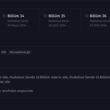
Bölüm
34
Bölüm
35
Bölüm
36
Hudutsuz Sevda 34.Bölüm izle Sezon Finali
Hudutsuz Sevda 35.Bölüm izle
Hudut
30 Mayıs 2024
26 Eylül 2024
03 Ekim 2024
a HD
Dizi sayfasına git
izle, Hudutsuz Sevda 33.Bölüm now tv izle, Hudutsuz Sevda 33.Bölüm f
m izle
n
tarafından oluşturuldu