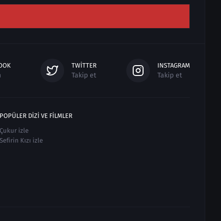
OOK
TWITTER
INSTAGRAM
n
Takip et
Takip et
POPÜLER DIZI VE FILMLER
Çukur izle
Sefirin Kızı izle