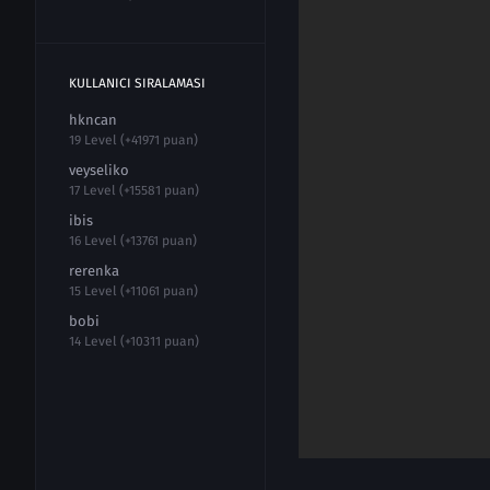
KULLANICI SIRALAMASI
hkncan
19 Level (+41971 puan)
veyseliko
17 Level (+15581 puan)
ibis
16 Level (+13761 puan)
rerenka
15 Level (+11061 puan)
bobi
14 Level (+10311 puan)