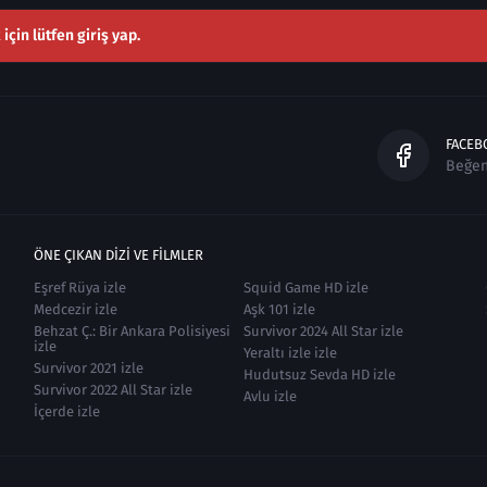
çin lütfen giriş yap.
FACEB
Beğe
ÖNE ÇIKAN DIZI VE FILMLER
Eşref Rüya izle
Squid Game HD izle
Medcezir izle
Aşk 101 izle
Behzat Ç.: Bir Ankara Polisiyesi
Survivor 2024 All Star izle
izle
Yeraltı izle izle
Survivor 2021 izle
Hudutsuz Sevda HD izle
Survivor 2022 All Star izle
Avlu izle
İçerde izle