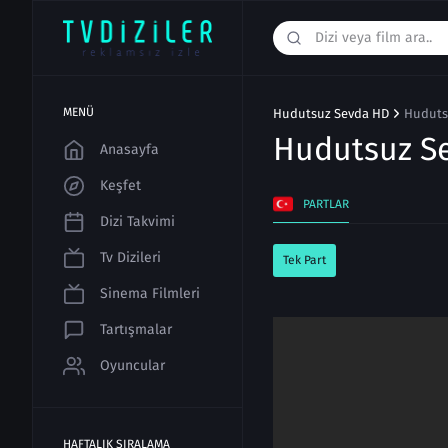
MENÜ
Hudutsuz Sevda HD
Huduts
Hudutsuz S
Anasayfa
Keşfet
PARTLAR
Dizi Takvimi
Tv Dizileri
Tek Part
Sinema Filmleri
Tartışmalar
Oyuncular
HAFTALIK SIRALAMA