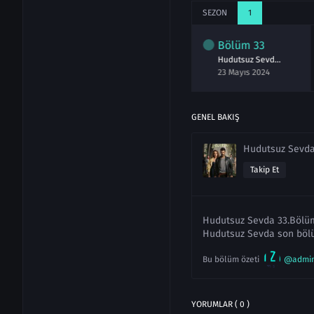
SEZON
1
lüm
31
Bölüm
32
Bölüm
33
Hudutsuz Sevda 31.Bölüm izle
Hudutsuz Sevda 32.Bölüm izle
Hudutsuz Sevda 33.Bölüm izle
ayıs 2024
16 Mayıs 2024
23 Mayıs 2024
GENEL BAKIŞ
Hudutsuz Sevd
Takip Et
Hudutsuz Sevda 33.Bölüm 
Hudutsuz Sevda son bölü
Bu bölüm özeti
@admi
YORUMLAR ( 0 )