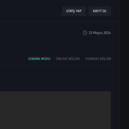
1
GIRIŞ YAP
KAYIT OL
23 Mayıs 2024
SINEMA MODU
ÖNCEKI BÖLÜM
SONRAKI BÖLÜM