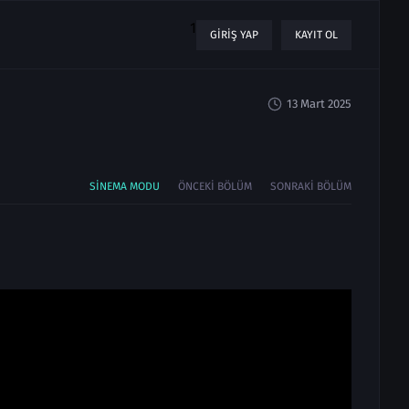
1
GIRIŞ YAP
KAYIT OL
13 Mart 2025
SINEMA MODU
ÖNCEKI BÖLÜM
SONRAKI BÖLÜM