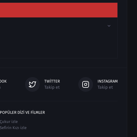
OOK
TWITTER
INSTAGRAM
n
Takip et
Takip et
POPÜLER DIZI VE FILMLER
Çukur izle
Sefirin Kızı izle