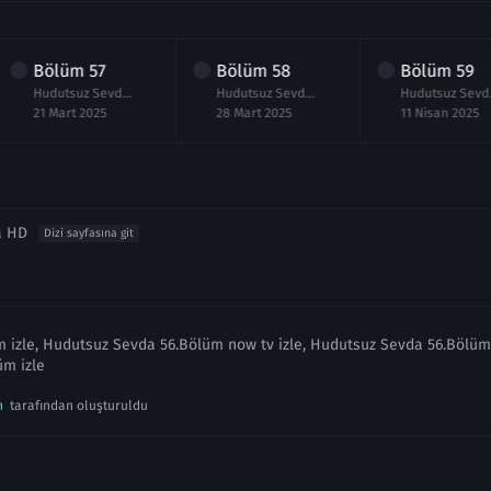
Bölüm
57
Bölüm
58
Bölüm
59
Hudutsuz Sevda 57.Bölüm Full izle
Hudutsuz Sevda 58.Bölüm Full izle
Hudut
21 Mart 2025
28 Mart 2025
11 Nisan 2025
a HD
Dizi sayfasına git
izle, Hudutsuz Sevda 56.Bölüm now tv izle, Hudutsuz Sevda 56.Bölüm f
m izle
n
tarafından oluşturuldu