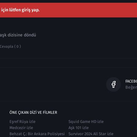
çin lütfen giriş yap.
 aşk dizisine döndü
Cevapla ( 0 )
FACEB
Beğe
ÖNE ÇIKAN DIZI VE FILMLER
Eşref Rüya izle
Squid Game HD izle
Medcezir izle
Aşk 101 izle
Behzat Ç.: Bir Ankara Polisiyesi
Survivor 2024 All Star izle