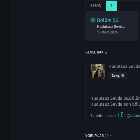
SEZON
1
lüm
54
Bölüm
55
Bölüm
56
Hudutsuz Sevda 54.Bölüm izle Full
Hudutsuz Sevda 55.Bölüm izle Full
Hudutsuz Sevda 56.Bölüm izle
ubat 2025
06 Mart 2025
13 Mart 2025
GENEL BAKIŞ
Hudutsuz Sevd
Takip Et
Hudutsuz Sevda 56.Bölüm 
Hudutsuz Sevda son bölü
Bu bölüm özeti
@admi
YORUMLAR ( 1 )