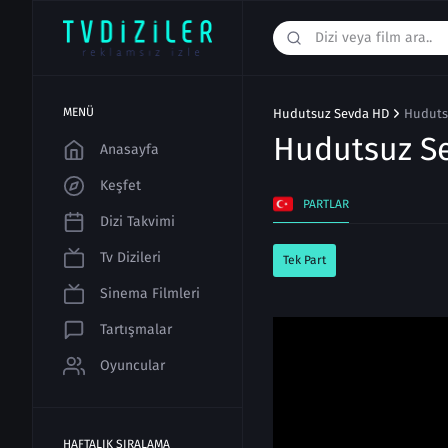
MENÜ
Hudutsuz Sevda HD
Huduts
Hudutsuz S
Anasayfa
Keşfet
PARTLAR
Dizi Takvimi
Tv Dizileri
Tek Part
Sinema Filmleri
Tartışmalar
Oyuncular
HAFTALIK SIRALAMA