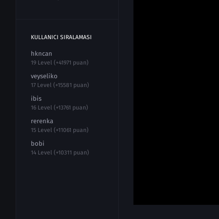
KULLANICI SIRALAMASI
hkncan
19 Level (+41971 puan)
veyseliko
17 Level (+15581 puan)
ibis
16 Level (+13761 puan)
rerenka
15 Level (+11061 puan)
bobi
14 Level (+10311 puan)