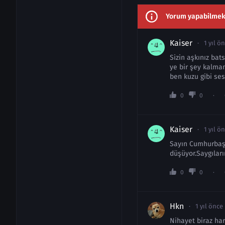
Yorum yapabilmek i
Kaiser
1 yıl ö
Sizin aşkınız bat
ye bir şey kalmam
ben kuzu gibi se
0
0
Kaiser
1 yıl ö
Sayın Cumhurbaşka
düşüyor.Saygılar
0
0
Hkn
1 yıl önce
Nihayet biraz har