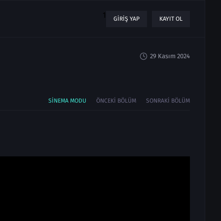
1
GIRIŞ YAP
KAYIT OL
29 Kasım 2024
SINEMA MODU
ÖNCEKI BÖLÜM
SONRAKI BÖLÜM