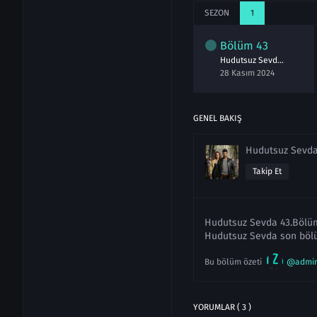
SEZON
1
lüm
41
Bölüm
42
Bölüm
43
Hudutsuz Sevda 41.Bölüm izle Full
Hudutsuz Sevda 42.Bölüm izle Full
Hudutsuz Sevda 43.Bölüm izle Full
asım 2024
21 Kasım 2024
28 Kasım 2024
GENEL BAKIŞ
Hudutsuz Sevd
Takip Et
Hudutsuz Sevda 43.Bölüm 
Hudutsuz Sevda son bölü
Bu bölüm özeti
@admi
YORUMLAR ( 3 )