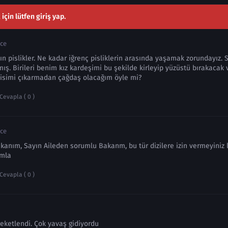
çin lütfen giriş yap.
nce
sın pislikler. Ne kadar iğrenç pisliklerin arasında yaşamak zorundayız. 
ış. Birileri benim kız kardeşimi bu şekilde kirleyip yüzüstü bırakacak
sisimi çıkarmadan çağdaş olacağım öyle mi?
Cevapla ( 0 )
nce
nım, Sayın Aileden sorumlu Bakanm, bu tür dizilere izin vermeyiniz lü
ımla
Cevapla ( 0 )
eketlendi. Çok yavaş gidiyordu