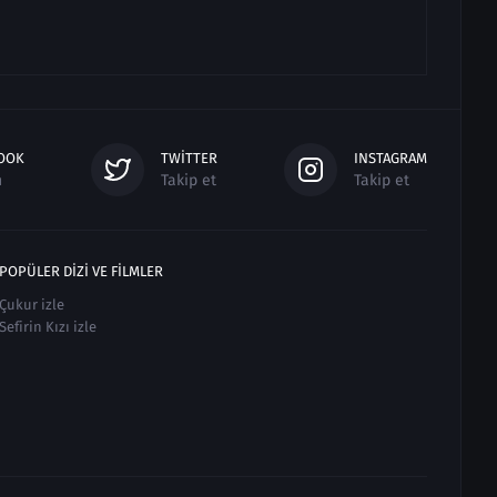
OOK
TWITTER
INSTAGRAM
n
Takip et
Takip et
POPÜLER DIZI VE FILMLER
Çukur izle
Sefirin Kızı izle