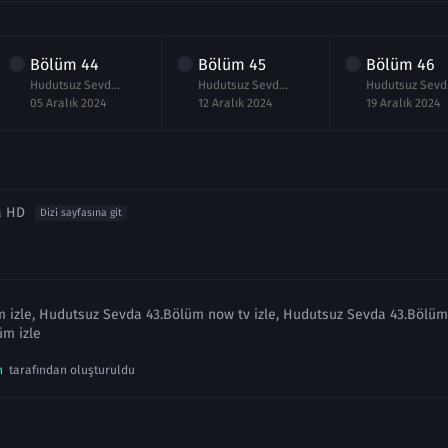
Bölüm
44
Bölüm
45
Bölüm
46
Hudutsuz Sevda 44.Bölüm izle Full
Hudutsuz Sevda 45.Bölüm izle Full
Hudu
05 Aralık 2024
12 Aralık 2024
19 Aralık 2024
a HD
Dizi sayfasına git
izle, Hudutsuz Sevda 43.Bölüm now tv izle, Hudutsuz Sevda 43.Bölüm f
m izle
n
tarafından oluşturuldu