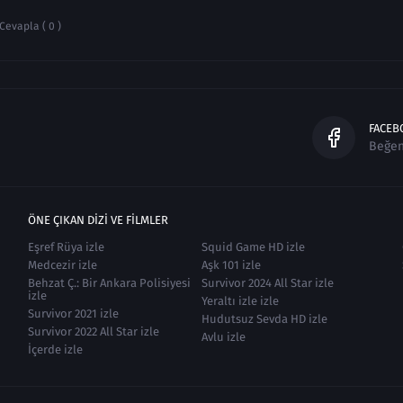
Cevapla ( 0 )
FACEB
Beğe
ÖNE ÇIKAN DIZI VE FILMLER
Eşref Rüya izle
Squid Game HD izle
Medcezir izle
Aşk 101 izle
Behzat Ç.: Bir Ankara Polisiyesi
Survivor 2024 All Star izle
izle
Yeraltı izle izle
Survivor 2021 izle
Hudutsuz Sevda HD izle
Survivor 2022 All Star izle
Avlu izle
İçerde izle