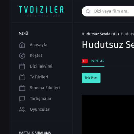
MENÜ
Hudutsuz Sevda HD
Hudutsu
Hudutsuz S
Anasayfa
Keşfet
PARTLAR
Dizi Takvimi
Tv Dizileri
Tek Part
Sinema Filmleri
Tartışmalar
Oyuncular
HAFTALIK SIRALAMA