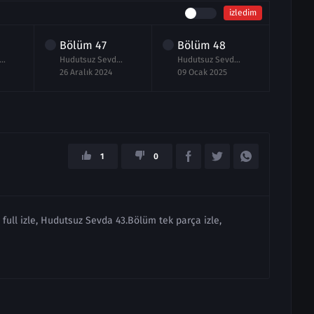
izledim
Bölüm
47
Bölüm
48
Bö
tsuz Sevda 46.Bölüm izle
Hudutsuz Sevda 47.Bölüm izle Full
Hudutsuz Sevda 48.Bölüm izle Full
26 Aralık 2024
09 Ocak 2025
16 O
1
0
ull izle, Hudutsuz Sevda 43.Bölüm tek parça izle,