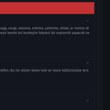
Saygı, sevgi, utanma, sıkılma, çekinme, ahlak, ar namus di
 veya benim kız kardeşim böylesi bir soytarılık yapacak ve
tfen. Bu tür diziler bizim türk ve islam kültürümüze ters