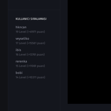
KULLANICI SIRALAMASI
hkncan
19 Level (+41971 puan)
veyseliko
17 Level (+15581 puan)
ibis
16 Level (+13761 puan)
rerenka
15 Level (+11061 puan)
bobi
14 Level (+10311 puan)