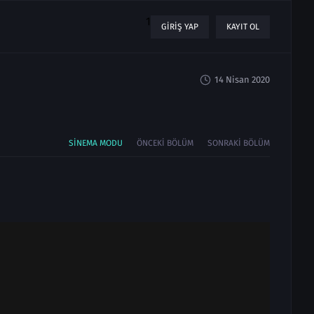
1
GIRIŞ YAP
KAYIT OL
14 Nisan 2020
SINEMA MODU
ÖNCEKI BÖLÜM
SONRAKI BÖLÜM