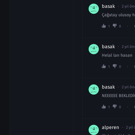
basak
2 yıl ön
Çağatay ulusoy ha
1
0
basak
2 yıl ön
Helal lan hasan
1
0
basak
2 yıl ön
NEEEEEE BEKLEDİ
1
0
alperen
2 yıl