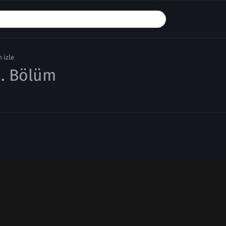
 izle
. Bölüm