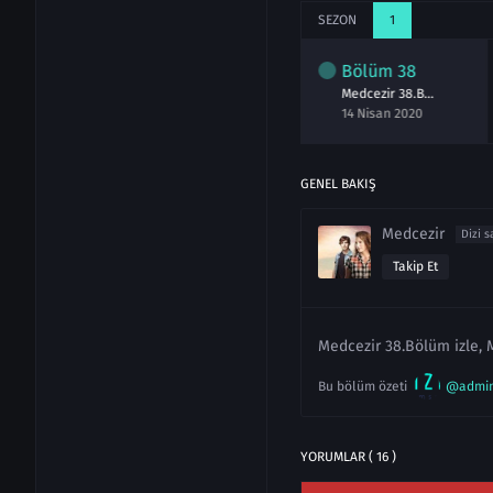
SEZON
1
lüm
36
Bölüm
37
Bölüm
38
Medcezir 36.Bölüm izle
Medcezir 37.Bölüm izle
Medcezir 38.Bölüm izle
isan 2020
14 Nisan 2020
14 Nisan 2020
GENEL BAKIŞ
Medcezir
Dizi s
Takip Et
Medcezir 38.Bölüm izle, 
Bu bölüm özeti
@admi
YORUMLAR ( 16 )