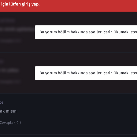
çin lütfen giriş yap.
 yıl önce
m minik aşkilettammm
Bu yorum bölüm hakkında spoiler içerir. Okumak ister
Cevapla ( 0 )
ce
ı mı yoksa
Bu yorum bölüm hakkında spoiler içerir. Okumak ister
Cevapla ( 0 )
ce
lak mısın
Cevapla ( 0 )