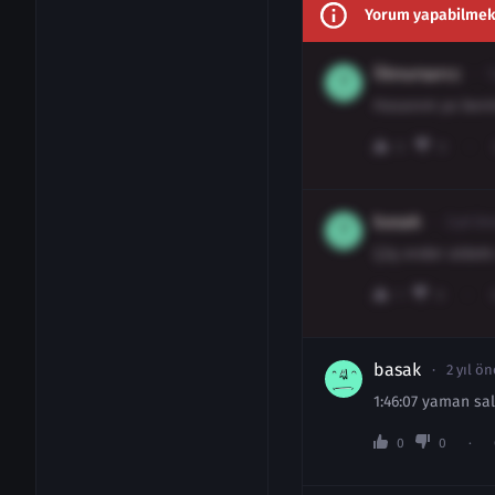
Yorum yapabilmek i
İlknursarcc
1
Hasanım ya beni
0
0
basak
2 yıl ön
Çüş ender aldatt
1
0
basak
2 yıl ön
1:46:07 yaman sa
0
0