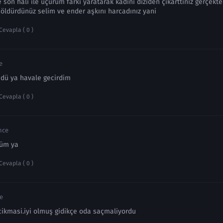
ve son hali ile uçurum farkı yaratarak kadını diziden çıkarttınız gerçe
öldürdünüz selim ve ender aşkını harcadınız yani
Cevapla ( 0 )
e
mdü ya havale gecirdim
Cevapla ( 0 )
önce
düm ya
Cevapla ( 0 )
ce
cikmasi.iyi olmuş gidikçe oda saçmaliyordu