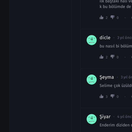
ilk baştaki hali 
k bu bölümde de 
2
0
dicle
3 yıl önc
bu nasıl bi bölü
2
0
Şeyma
3 yıl 
Selime çok üzül
3
0
Şiyar
4 yıl ön
Enderim diziden 