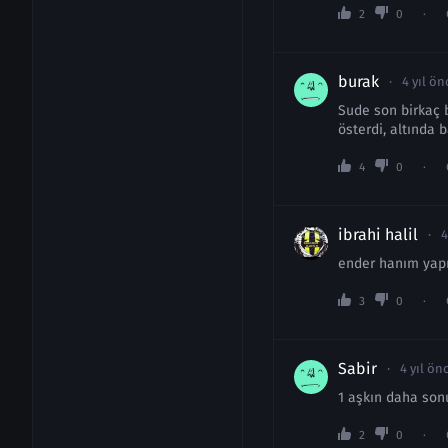
2
0
burak
4 yıl ön
Sude son birkaç b
österdi, altında 
4
0
ibrahi halil
4
ender hanım yap
3
0
Sabir
4 yıl ön
1 aşkın daha son
2
0