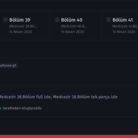
Bölüm
39
Bölüm
40
Bölüm
41
Medcezir 39.Bölüm izle
Medcezir 40.Bölüm izle
Medcezir
14 Nisan 2020
14 Nisan 2020
14 Nisan 2020
ayfasına git
Medcezir 38.Bölüm full izle, Medcezir 38.Bölüm tek parça izle
n
tarafından oluşturuldu