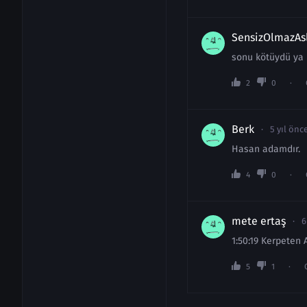
SensizOlmazAs
sonu kötüydü ya
2
0
Berk
5 yıl önc
Hasan adamdır.
4
0
mete ertaş
6
1:50:19 Kerpeten 
5
1