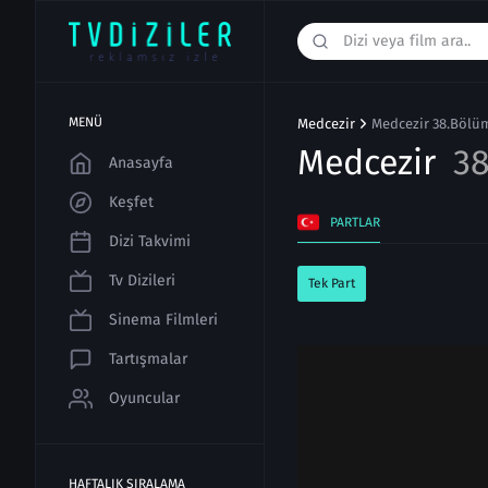
MENÜ
Medcezir
Medcezir 38.Bölüm
Medcezir
38
Anasayfa
Keşfet
PARTLAR
Dizi Takvimi
Tv Dizileri
Tek Part
Sinema Filmleri
Tartışmalar
Oyuncular
HAFTALIK SIRALAMA