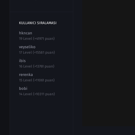
KULLANICI SIRALAMASI
hkncan
19 Level (+41971 puan)
veyseliko
17 Level (+15581 puan)
ibis
16 Level (+13761 puan)
rerenka
15 Level (+11061 puan)
bobi
14 Level (+10311 puan)