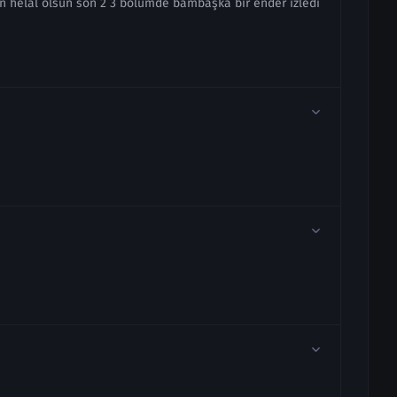
kten helal olsun son 2 3 bölümde bambaşka bir ender izledi