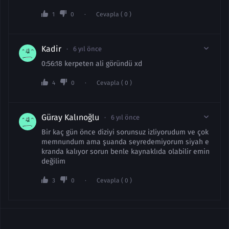
1
0
Cevapla ( 0 )
Kadir
6 yıl önce
0:56:18 kerpeten ali göründü xd
4
0
Cevapla ( 0 )
Güray Kalınoğlu
6 yıl önce
Bir kaç gün önce diziyi sorunsuz izliyorudum ve çok
memnundum ama şuanda seyredemiyorum siyah e
kranda kalıyor sorun benle kaynaklıda olabilir emin
değilim
3
0
Cevapla ( 0 )