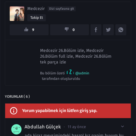
Medcezir
Dizi sayfasına git
Takip Et
9
0
Medcezir 26.Bölüm izle, Medcezir
26.Bölüm full izle, Medcezir 26.Bölüm
tek parça izle
Bu bölüm özeti
@admin
tarafından oluşturuldu
YORUMLAR ( 6 )
Yorum yapabilmek için lütfen giriş yap.
Abdullah Gülçek
11 ay önce
ada kiraz mevsimindeki başrol kız napim huyum ku