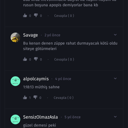
rusun boşuna apopis demiyorlar bana kb
0
0
Cevapla ( 0 )
Savage
2 yıl önce
Bu kenan denen züppe rahat durmayacak kötü oldu
siteye götürmeleri
0
0
Cevapla ( 0 )
alpolcaymis
4 yıl önce
1:18:13 müthiş sahne
1
0
Cevapla ( 0 )
SensizOlmazAsla
5 yıl önce
güzel demesi peki