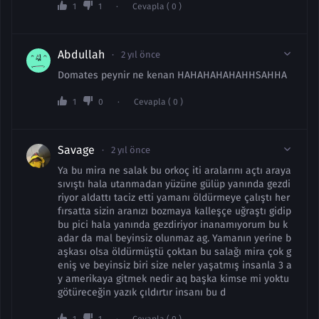
1
1
Cevapla ( 0 )
Abdullah
2 yıl önce
Domates peynir ne kenan HAHAHAHAHAHHSAHHA
1
0
Cevapla ( 0 )
Savage
2 yıl önce
Ya bu mira ne salak bu orkoç iti aralarını açtı araya
sıvıştı hala utanmadan yüzüne gülüp yanında gezdi
riyor aldattı taciz etti yamanı öldürmeye çalıştı her
fırsatta sizin aranızı bozmaya kalleşçe uğraştı gidip
bu pici hala yanında gezdiriyor inanamıyorum bu k
adar da mal beyinsiz olunmaz ag. Yamanın yerine b
aşkası olsa öldürmüştü çoktan bu salağı mira çok g
eniş ve beyinsiz biri size neler yaşatmış insanla 3 a
y amerikaya gitmek nedir aq başka kimse mi yoktu
götüreceğin yazık çıldırtır insanı bu d
1
1
Cevapla ( 0 )