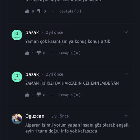
0
0
Cevapla ( 0 )
basak
2 yıl önce
Yaman çok kasıntısın ya konuş konuş artık
1
0
Cevapla ( 0 )
basak
2 yıl önce
YAMAN İKİ KIZI DA HARCADIN CEHENNEMDE YAN
1
0
Cevapla ( 0 )
Oguzcan
2 yıl önce
Alperen isimli yorum yapan insanı göz olarak engell
eyin 1 tane doğru info yok kafasızda