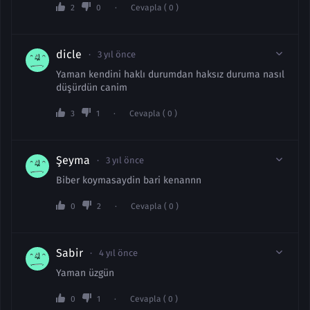
2
0
Cevapla ( 0 )
dicle
3 yıl önce
Yaman kendini haklı durumdan haksız duruma nasıl
düşürdün canim
3
1
Cevapla ( 0 )
Şeyma
3 yıl önce
Biber koymasaydin bari kenannn
0
2
Cevapla ( 0 )
Sabir
4 yıl önce
Yaman üzgün
0
1
Cevapla ( 0 )