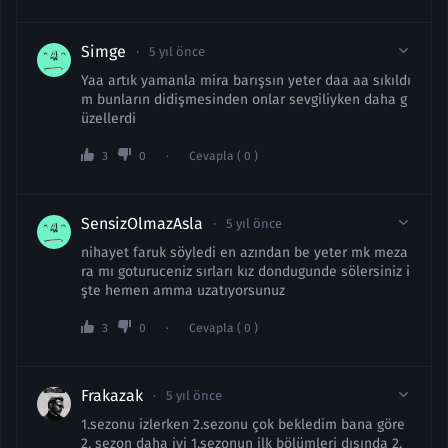
Simge
5 yıl önce
Yaa artık yamanla mira barışsın yeter daa aa sıkıldı
m bunların didişmesinden onlar sevgiliyken daha g
üzellerdi
3
0
Cevapla ( 0 )
SensizOlmazAsla
5 yıl önce
nihayet faruk söyledi en azından be yeter mk meza
ra mı goturuceniz sırları kız dondugunde sölersiniz i
şte hemen amma uzatıyorsunuz
3
0
Cevapla ( 0 )
Frakazak
5 yıl önce
1.sezonu izlerken 2.sezonu çok bekledim bana göre
2. sezon daha iyi 1.sezonun ilk bölümleri dışında 2.