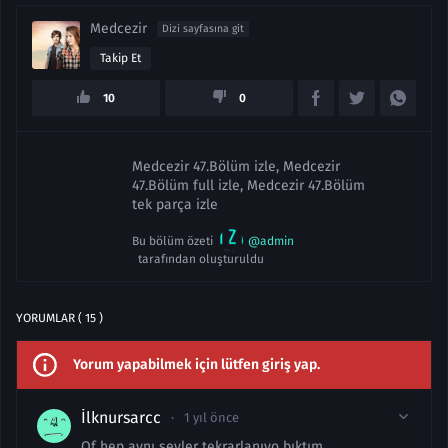
Medcezir
Dizi sayfasına git
Takip Et
10
0
Medcezir 47.Bölüm izle, Medcezir
47.Bölüm full izle, Medcezir 47.Bölüm
tek parça izle
Bu bölüm özeti
@admin
tarafından oluşturuldu
YORUMLAR ( 15 )
Yorum yapabilmek için lütfen giriş yap.
İlknursarcc
1 yıl önce
Of hep aynı seyler tekrarlanıyo bıktım