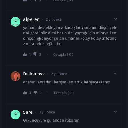
alperen
2 yıl önce
yamanı destekleyen arkadaşlar yamanın düşüncele
rini gördünüz dimi her birini yaptığı için miraya ken
dinden iğreniyor şu an umarım kolay kolay affetme
z mira tek isteğim bu
1
3
Cevapla ( 0 )
Drakenovv
2 yıl önce
anasını avradını barışın lan artık barışıcaksanız
3
0
Cevapla ( 0 )
Sare
3 yıl önce
Orkuncuyum şu andan itibaren