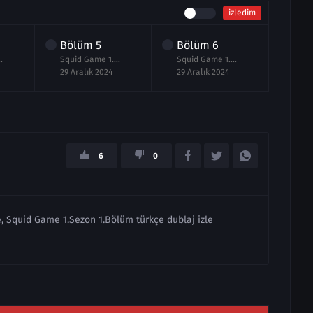
izledim
Bölüm
5
Bölüm
6
Bö
.Bölüm izle Full
Squid Game 1.Sezon 5.Bölüm izle
Squid Game 1.Sezon 6.Bölüm izle
29 Aralık 2024
29 Aralık 2024
29 Ar
6
0
e, Squid Game 1.Sezon 1.Bölüm türkçe dublaj izle