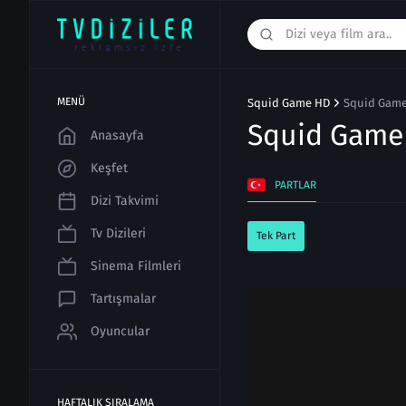
MENÜ
Squid Game HD
Squid Game 
Squid Gam
Anasayfa
Keşfet
PARTLAR
Dizi Takvimi
Tv Dizileri
Tek Part
Sinema Filmleri
Tartışmalar
Oyuncular
HAFTALIK SIRALAMA