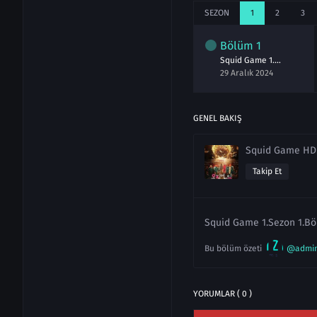
SEZON
1
2
3
Bölüm
1
Squid Game 1.Sezon 1.Bölüm izle
29 Aralık 2024
GENEL BAKIŞ
Squid Game HD
Takip Et
Squid Game 1.Sezon 1.Böl
Bu bölüm özeti
@admi
YORUMLAR ( 0 )