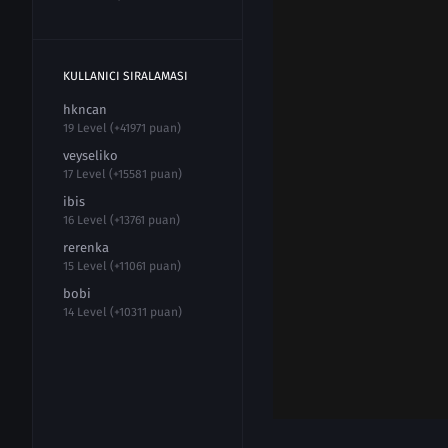
KULLANICI SIRALAMASI
hkncan
19 Level (+41971 puan)
veyseliko
17 Level (+15581 puan)
ibis
16 Level (+13761 puan)
rerenka
15 Level (+11061 puan)
bobi
14 Level (+10311 puan)