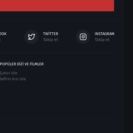
OOK
TWITTER
INSTAGRAM
n
Takip et
Takip et
POPÜLER DIZI VE FILMLER
Çukur izle
Sefirin Kızı izle