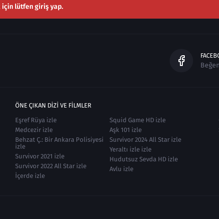
çin lütfen giriş yap.
FACEB
Beğe
ÖNE ÇIKAN DIZI VE FILMLER
Eşref Rüya izle
Squid Game HD izle
Medcezir izle
Aşk 101 izle
Behzat Ç.: Bir Ankara Polisiyesi
Survivor 2024 All Star izle
izle
Yeraltı izle izle
Survivor 2021 izle
Hudutsuz Sevda HD izle
Survivor 2022 All Star izle
Avlu izle
İçerde izle