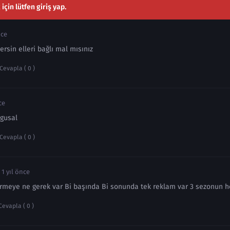
çin lütfen giriş yap.
nce
ersin elleri bağlı mal mısınız
Cevapla ( 0 )
ce
gusal
Cevapla ( 0 )
1 yıl önce
vermeye ne gerek var Bi başında Bi sonunda tek reklam var 3 sezonun h
Cevapla ( 0 )