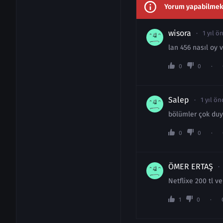
Yorum yapabilmek i
wisora
1 yıl ö
lan 456 nasıl oy v
0
0
Salep
1 yıl ön
bölümler çok duy
0
0
ÖMER ERTAŞ
Netflixe 200 tl 
1
0