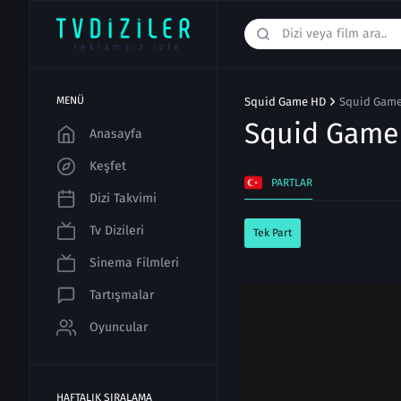
MENÜ
Squid Game HD
Squid Game 
Squid Gam
Anasayfa
Keşfet
PARTLAR
Dizi Takvimi
Tv Dizileri
Tek Part
Sinema Filmleri
Tartışmalar
Oyuncular
HAFTALIK SIRALAMA