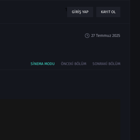
1
GIRIŞ YAP
KAYIT OL
27 Temmuz 2025
SINEMA MODU
ÖNCEKI BÖLÜM
SONRAKI BÖLÜM