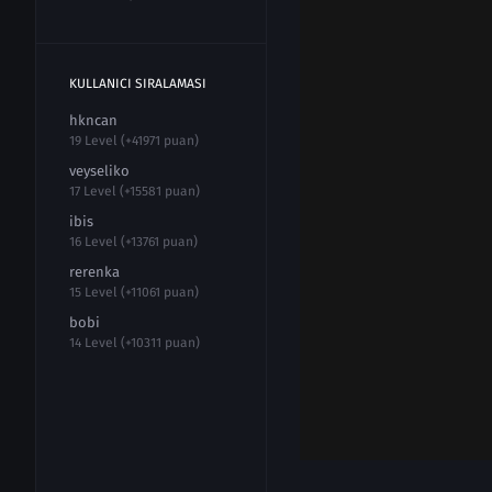
KULLANICI SIRALAMASI
hkncan
19 Level (+41971 puan)
veyseliko
17 Level (+15581 puan)
ibis
16 Level (+13761 puan)
rerenka
15 Level (+11061 puan)
bobi
14 Level (+10311 puan)