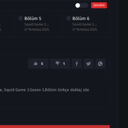
izledim
Bölüm
5
Bölüm
6
ezon 4.Bölüm izle
Squid Game 3.Sezon 5.Bölüm Full izle
Squid Game 3.Sezon 6.Bölüm Final izle
5
27 Temmuz 2025
27 Temmuz 2025
5
1
e, Squid Game 3.Sezon 3.Bölüm türkçe dublaj izle