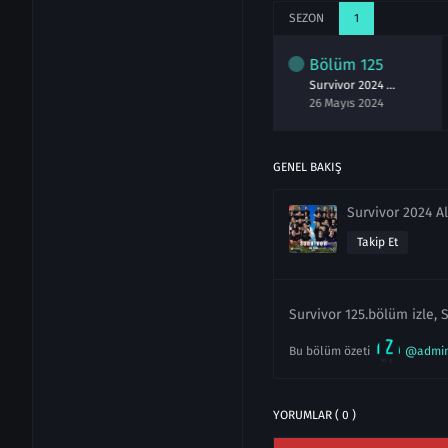
SEZON
1
lüm
123
Bölüm
124
Bölüm
125
Survivor 2024 123.Bölüm izle 24 Mayıs
Survivor 2024 124.Bölüm izle 25 Mayıs
Survivor 2024 125.Bölüm izle 26 Mayıs
ayıs 2024
25 Mayıs 2024
26 Mayıs 2024
GENEL BAKIŞ
Survivor 2024 Al
Takip Et
Survivor 125.bölüm izle, 
Bu bölüm özeti
@admi
YORUMLAR ( 0 )