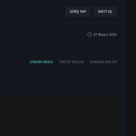
1
GIRIŞ YAP
KAYIT OL
27 Mayıs 2024
SINEMA MODU
ÖNCEKI BÖLÜM
SONRAKI BÖLÜM