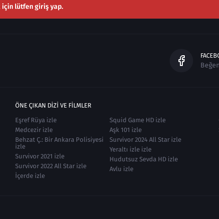
çin lütfen giriş yap.
FACEB
Beğe
ÖNE ÇIKAN DIZI VE FILMLER
Eşref Rüya izle
Squid Game HD izle
Medcezir izle
Aşk 101 izle
Behzat Ç.: Bir Ankara Polisiyesi
Survivor 2024 All Star izle
izle
Yeraltı izle izle
Survivor 2021 izle
Hudutsuz Sevda HD izle
Survivor 2022 All Star izle
Avlu izle
İçerde izle