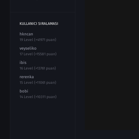
KULLANICI SIRALAMASI
hkncan
19 Level (+41971 puan)
veyseliko
17 Level (+15581 puan)
ibis
16 Level (+13761 puan)
rerenka
15 Level (+11061 puan)
bobi
14 Level (+10311 puan)