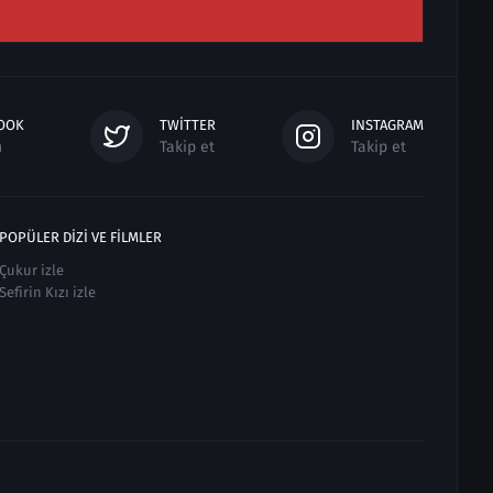
OOK
TWITTER
INSTAGRAM
n
Takip et
Takip et
POPÜLER DIZI VE FILMLER
Çukur izle
Sefirin Kızı izle