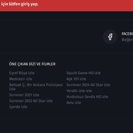
çin lütfen giriş yap.
FACEB
Beğe
ÖNE ÇIKAN DIZI VE FILMLER
Eşref Rüya izle
Squid Game HD izle
Medcezir izle
Aşk 101 izle
Behzat Ç.: Bir Ankara Polisiyesi
Survivor 2024 All Star izle
izle
Yeraltı izle izle
Survivor 2021 izle
Hudutsuz Sevda HD izle
Survivor 2022 All Star izle
Avlu izle
İçerde izle