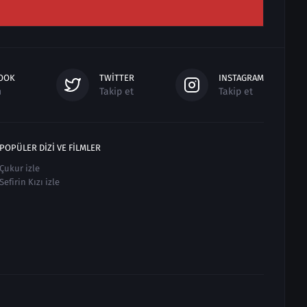
OOK
TWITTER
INSTAGRAM
n
Takip et
Takip et
POPÜLER DIZI VE FILMLER
Çukur izle
Sefirin Kızı izle