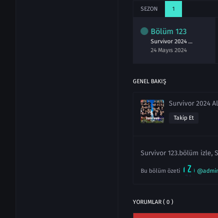
SEZON
1
lüm
121
Bölüm
122
Bölüm
123
Survivor 2024 121.Bölüm izle 22 Mayıs
Survivor 2024 122.Bölüm izle 23 Mayıs
Survivor 2024 123.Bölüm izle 24 Mayıs
ayıs 2024
23 Mayıs 2024
24 Mayıs 2024
GENEL BAKIŞ
Survivor 2024 Al
Takip Et
Survivor 123.bölüm izle, 
Bu bölüm özeti
@admi
YORUMLAR ( 0 )