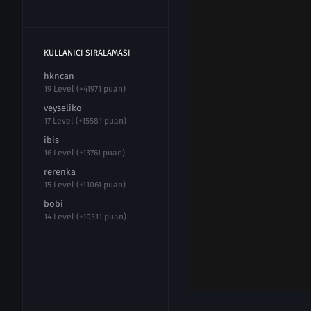
KULLANICI SIRALAMASI
hkncan
19 Level (+41971 puan)
veyseliko
17 Level (+15581 puan)
ibis
16 Level (+13761 puan)
rerenka
15 Level (+11061 puan)
bobi
14 Level (+10311 puan)