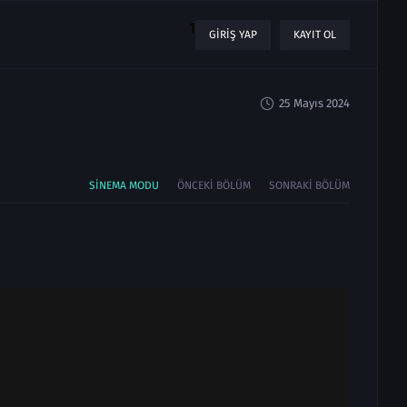
1
GIRIŞ YAP
KAYIT OL
25 Mayıs 2024
SINEMA MODU
ÖNCEKI BÖLÜM
SONRAKI BÖLÜM