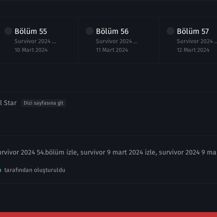
Bölüm
55
Bölüm
56
Bölüm
57
Survivor 2024 55.Bölüm izle 10 Mart
Survivor 2024 56.Bölüm izle 11 Mart
Survivor 2024 57.Bölü
10 Mart 2024
11 Mart 2024
12 Mart 2024
l Star
Dizi sayfasına git
urvivor 2024 54.bölüm izle, survivor 9 mart 2024 izle, survivor 2024 9 mar
n
tarafından oluşturuldu