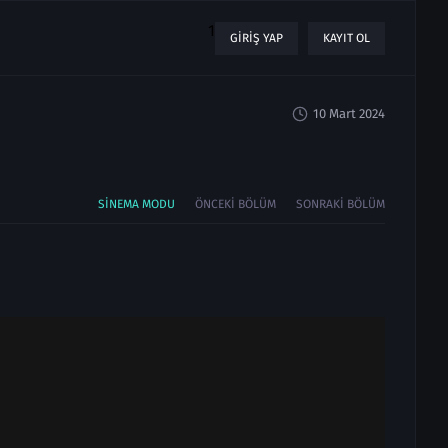
1
GIRIŞ YAP
KAYIT OL
10 Mart 2024
SINEMA MODU
ÖNCEKI BÖLÜM
SONRAKI BÖLÜM