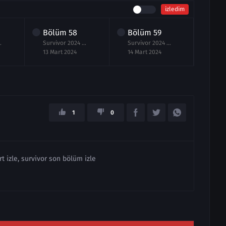
izledim
Bölüm
58
Bölüm
59
Bö
m izle 12 Mart
Survivor 2024 58.Bölüm izle 13 Mart
Survivor 2024 59.Bölüm izle 14 Mart
13 Mart 2024
14 Mart 2024
16 M
1
0
t izle, survivor son bölüm izle