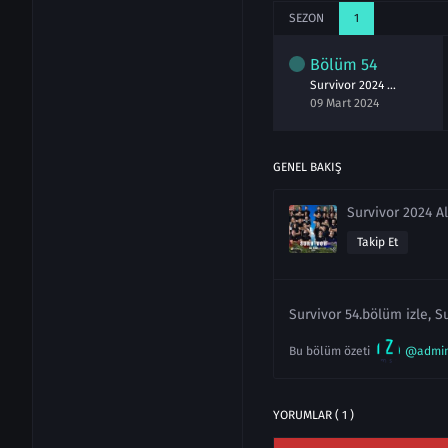
SEZON
1
lüm
52
Bölüm
53
Bölüm
54
Survivor 2024 52.Bölüm izle 6 Mart
Survivor 2024 53.Bölüm izle 7 Mart
Survivor 2024 54.Bölüm izle 9 Mart
art 2024
07 Mart 2024
09 Mart 2024
GENEL BAKIŞ
Survivor 2024 Al
Takip Et
Survivor 54.bölüm izle, S
Bu bölüm özeti
@admi
YORUMLAR ( 1 )