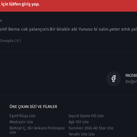
çin lütfen giriş yap.
ce
n!! Berna cok yalançısin.Bir birakin abi Yunusu bi salın..yeter artık ya!
Cevapla ( 0 )
FACEB
Beğe
ÖNE ÇIKAN DIZI VE FILMLER
Eşref Rüya izle
Squid Game HD izle
Medcezir izle
Aşk 101 izle
Behzat Ç.: Bir Ankara Polisiyesi
Survivor 2024 All Star izle
izle
Yeraltı izle izle