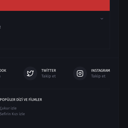
!
OOK
TWITTER
INSTAGRAM
n
Takip et
Takip et
POPÜLER DIZI VE FILMLER
Çukur izle
Sefirin Kızı izle