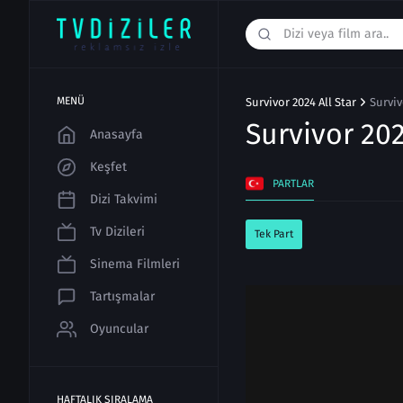
MENÜ
Survivor 2024 All Star
Surviv
Survivor 202
Anasayfa
Keşfet
PARTLAR
Dizi Takvimi
Tv Dizileri
Tek Part
Sinema Filmleri
Tartışmalar
Oyuncular
HAFTALIK SIRALAMA