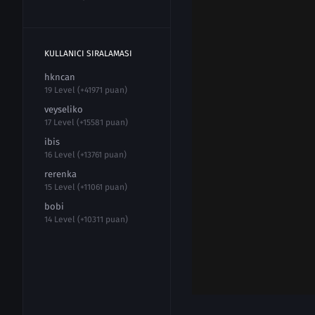
KULLANICI SIRALAMASI
hkncan
19 Level (+41971 puan)
veyseliko
17 Level (+15581 puan)
ibis
16 Level (+13761 puan)
rerenka
15 Level (+11061 puan)
bobi
14 Level (+10311 puan)