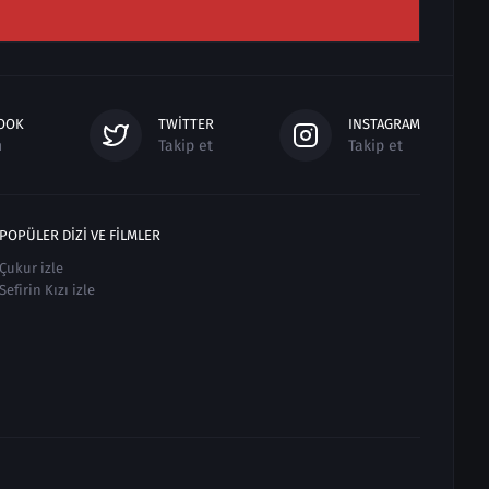
OOK
TWITTER
INSTAGRAM
n
Takip et
Takip et
POPÜLER DIZI VE FILMLER
Çukur izle
Sefirin Kızı izle