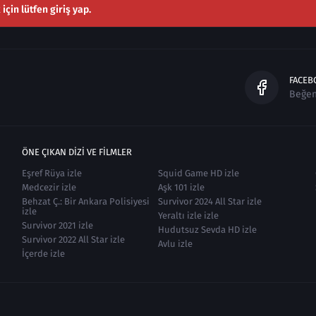
çin lütfen giriş yap.
FACEB
Beğe
ÖNE ÇIKAN DIZI VE FILMLER
Eşref Rüya izle
Squid Game HD izle
Medcezir izle
Aşk 101 izle
Behzat Ç.: Bir Ankara Polisiyesi
Survivor 2024 All Star izle
izle
Yeraltı izle izle
Survivor 2021 izle
Hudutsuz Sevda HD izle
Survivor 2022 All Star izle
Avlu izle
İçerde izle