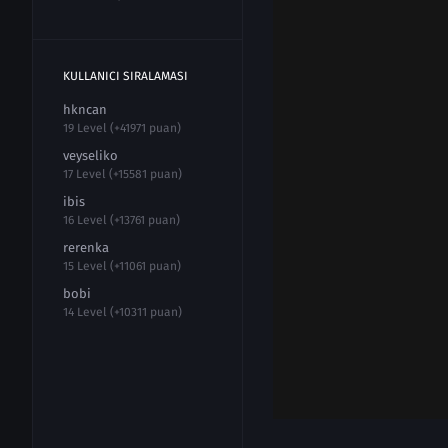
KULLANICI SIRALAMASI
hkncan
19 Level (+41971 puan)
veyseliko
17 Level (+15581 puan)
ibis
16 Level (+13761 puan)
rerenka
15 Level (+11061 puan)
bobi
14 Level (+10311 puan)