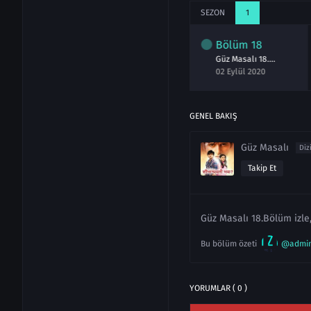
SEZON
1
lüm
16
Bölüm
17
Bölüm
18
Güz Masalı 16.Bölüm izle 31 Ağustos 2020
Güz Masalı 17.Bölüm izle 1 Eylül 2020
Güz Masalı 18.Bölüm izle 2 Eylül 2020
ğustos 2020
01 Eylül 2020
02 Eylül 2020
GENEL BAKIŞ
Güz Masalı
Diz
Takip Et
Güz Masalı 18.Bölüm izle,
Bu bölüm özeti
@admi
YORUMLAR ( 0 )