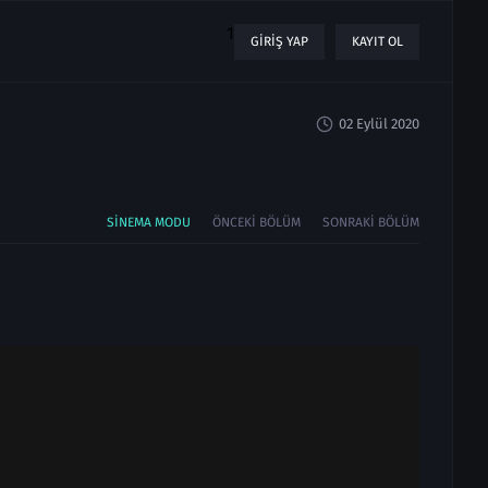
1
GIRIŞ YAP
KAYIT OL
02 Eylül 2020
SINEMA MODU
ÖNCEKI BÖLÜM
SONRAKI BÖLÜM