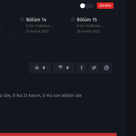
izledim
Bölüm
14
Bölüm
15
Bö
Kız 13.Bölüm izle
O Kız 14.Bölüm izle Full
O Kız 15.Bölüm izle
21 Aralık 2022
28 Aralık 2022
04 O
0
0
a izle, O Kız 23 kasım, O Kız son bölüm izle