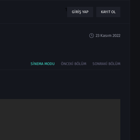
1
GIRIŞ YAP
KAYIT OL
23 Kasım 2022
SINEMA MODU
ÖNCEKI BÖLÜM
SONRAKI BÖLÜM