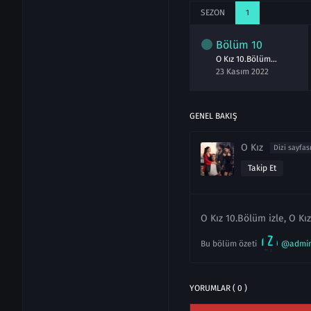
SEZON
1
lüm
8
Bölüm
9
Bölüm
10
O Kız 8.Bölüm izle
O Kız 9.Bölüm izle
O Kız 10.Bölüm izle
asım 2022
16 Kasım 2022
23 Kasım 2022
GENEL BAKIŞ
O Kız
Dizi sayfas
Takip Et
O Kız 10.Bölüm izle, O Kı
Bu bölüm özeti
@admi
YORUMLAR ( 0 )