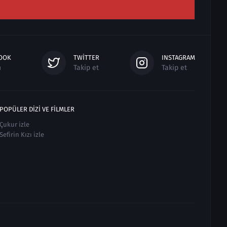
OOK
TWITTER
INSTAGRAM
n
Takip et
Takip et
POPÜLER DIZI VE FILMLER
Çukur izle
Sefirin Kızı izle