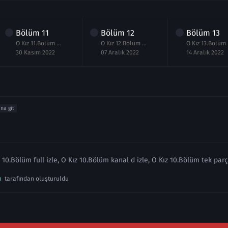
Bölüm
11
Bölüm
12
Bölüm
13
O Kız 11.Bölüm izle
O Kız 12.Bölüm izle
O 
30 Kasım 2022
07 Aralık 2022
14 Aralık 2022
ına git
z 10.Bölüm full izle, O Kız 10.Bölüm kanal d izle, O Kız 10.Bölüm tek parç
n
tarafından oluşturuldu