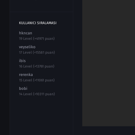
KULLANICI SIRALAMASI
hkncan
19 Level (+41971 puan)
veyseliko
17 Level (+15581 puan)
ibis
16 Level (+13761 puan)
rerenka
15 Level (+11061 puan)
bobi
14 Level (+10311 puan)