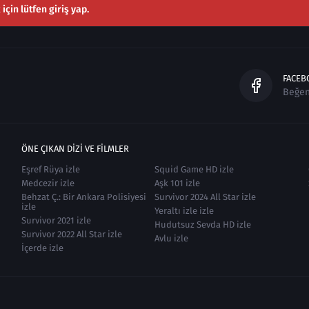
çin lütfen giriş yap.
FACEB
Beğe
ÖNE ÇIKAN DIZI VE FILMLER
Eşref Rüya izle
Squid Game HD izle
Medcezir izle
Aşk 101 izle
Behzat Ç.: Bir Ankara Polisiyesi
Survivor 2024 All Star izle
izle
Yeraltı izle izle
Survivor 2021 izle
Hudutsuz Sevda HD izle
Survivor 2022 All Star izle
Avlu izle
İçerde izle