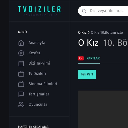
MENÜ
O Kız
O Kız 10.Bölüm izle
O Kız
10. B
Anasayfa
Keşfet
PARTLAR
Dizi Takvimi
Tv Dizileri
Tek Part
Sinema Filmleri
Tartışmalar
Oyuncular
HAFTALIK SIRALAMA