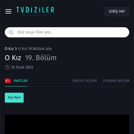
1
GIRIŞ YAP
O Kız
O Kız 19.Bölüm izle
O Kız
19. Bölüm
25 Ocak 2023
PARTLAR
ÖNCEKI BÖLÜM
SONRAKI BÖLÜM
Tek Part