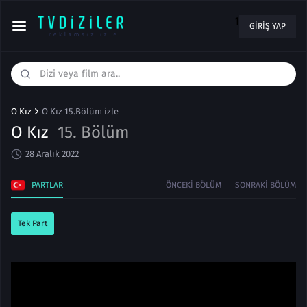
1
GIRIŞ YAP
O Kız
O Kız 15.Bölüm izle
O Kız
15. Bölüm
28 Aralık 2022
PARTLAR
ÖNCEKI BÖLÜM
SONRAKI BÖLÜM
Tek Part