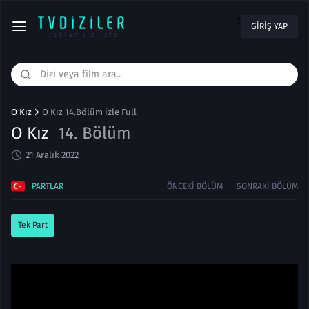
1
GIRIŞ YAP
O Kız
O Kız 14.Bölüm izle Full
O Kız
14. Bölüm
21 Aralık 2022
PARTLAR
ÖNCEKI BÖLÜM
SONRAKI BÖLÜM
Tek Part