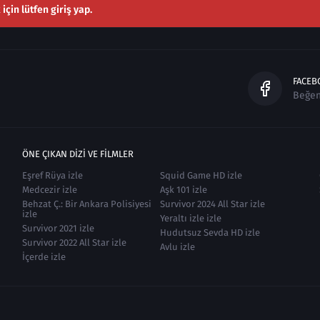
çin lütfen giriş yap.
FACEB
Beğe
ÖNE ÇIKAN DIZI VE FILMLER
Eşref Rüya izle
Squid Game HD izle
Medcezir izle
Aşk 101 izle
Behzat Ç.: Bir Ankara Polisiyesi
Survivor 2024 All Star izle
izle
Yeraltı izle izle
Survivor 2021 izle
Hudutsuz Sevda HD izle
Survivor 2022 All Star izle
Avlu izle
İçerde izle