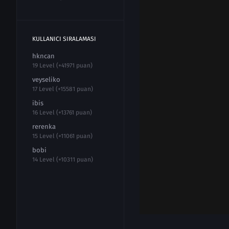
KULLANICI SIRALAMASI
hkncan
19 Level (+41971 puan)
veyseliko
17 Level (+15581 puan)
ibis
16 Level (+13761 puan)
rerenka
15 Level (+11061 puan)
bobi
14 Level (+10311 puan)