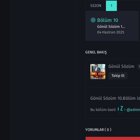
SEZON
1
lüm
8
Bölüm
9
Bölüm
10
Gönül Sözüm 8.Bölüm izle
Gönül Sözüm 9.Bölüm izle
Gönül Sözüm 10.Bölüm izle
aziran 2025
03 Haziran 2025
04 Haziran 2025
GENEL BAKIŞ
Gönül Sözüm
Takip Et
Gönül Sözüm 10.Bölüm izl
Bu bölüm özeti
@admi
YORUMLAR ( 0 )