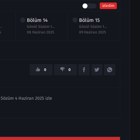
izledim
Bölüm
14
Bölüm
15
Bö
 Sözüm 13.Bölüm izle
Gönül Sözüm 14.Bölüm izle
Gönül Sözüm 15.Bölüm izle
5
08 Haziran 2025
09 Haziran 2025
10 H
0
0
 Sözüm 4 Haziran 2025 izle