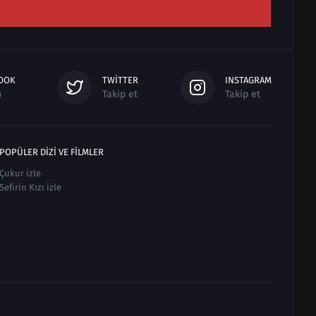
OOK
TWITTER
INSTAGRAM
n
Takip et
Takip et
POPÜLER DIZI VE FILMLER
Çukur izle
Sefirin Kızı izle