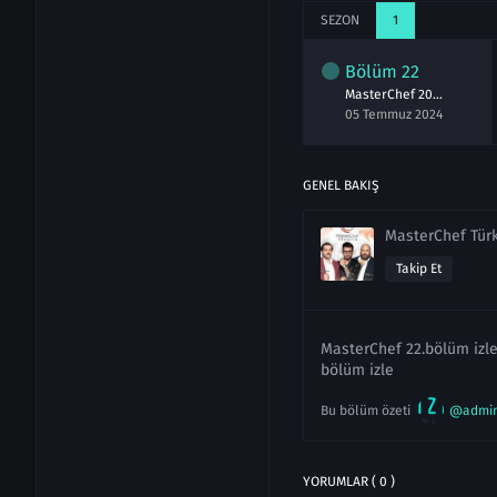
SEZON
1
lüm
20
Bölüm
21
Bölüm
22
MasterChef 2024 20.Bölüm izle 3 Temmuz
MasterChef 2024 21.Bölüm izle 4 Temmuz
MasterChef 2024 22.Bölüm izle 5 Temmuz
Temmuz 2024
04 Temmuz 2024
05 Temmuz 2024
GENEL BAKIŞ
MasterChef Tür
Takip Et
MasterChef 22.bölüm izle
bölüm izle
Bu bölüm özeti
@admi
YORUMLAR ( 0 )