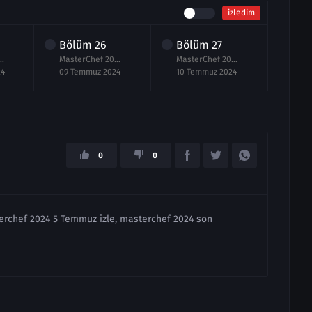
izledim
Bölüm
26
Bölüm
27
Bö
24 25.Bölüm izle 8 Temmuz
MasterChef 2024 26.Bölüm izle 9 Temmuz
MasterChef 2024 27.Bölüm izle 10 Temmuz
24
09 Temmuz 2024
10 Temmuz 2024
11 T
0
0
terchef 2024 5 Temmuz izle, masterchef 2024 son