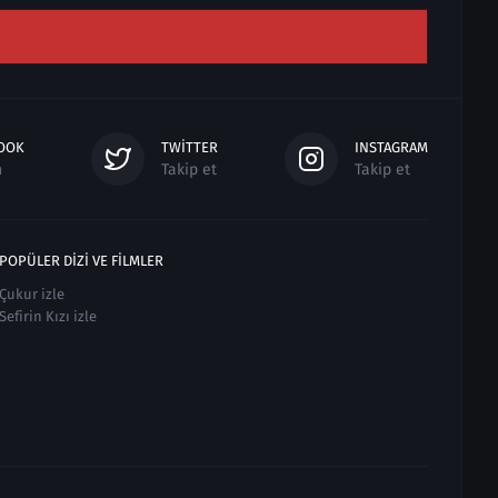
OOK
TWITTER
INSTAGRAM
n
Takip et
Takip et
POPÜLER DIZI VE FILMLER
Çukur izle
Sefirin Kızı izle