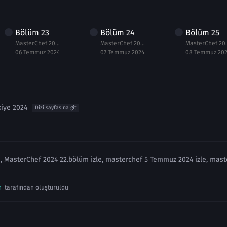
Bölüm
23
Bölüm
24
Bölüm
25
MasterChef 2024 23.Bölüm izle 6 Temmuz
MasterChef 2024 24.Bölüm izle 7 Temmuz
MasterChef 20
06 Temmuz 2024
07 Temmuz 2024
08 Temmuz 20
kiye 2024
Dizi sayfasına git
, MasterChef 2024 22.bölüm izle, masterchef 5 Temmuz 2024 izle, mas
n
tarafından oluşturuldu