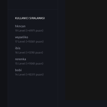
KULLANICI SIRALAMASI
hkncan
19 Level (+41971 puan)
veyseliko
17 Level (+15581 puan)
ibis
16 Level (+13761 puan)
rerenka
15 Level (+11061 puan)
bobi
14 Level (+10311 puan)