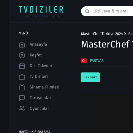
MENÜ
MasterChef Türkiye 2024
Mas
MasterChef 
Anasayfa
Keşfet
PARTLAR
Dizi Takvimi
Tv Dizileri
Tek Part
Sinema Filmleri
Tartışmalar
Oyuncular
HAFTALIK SIRALAMA