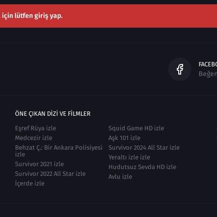
çin lütfen giriş yap.
FACEB
Beğe
ÖNE ÇIKAN DIZI VE FILMLER
Eşref Rüya izle
Squid Game HD izle
Medcezir izle
Aşk 101 izle
Behzat Ç.: Bir Ankara Polisiyesi
Survivor 2024 All Star izle
izle
Yeraltı izle izle
Survivor 2021 izle
Hudutsuz Sevda HD izle
Survivor 2022 All Star izle
Avlu izle
İçerde izle