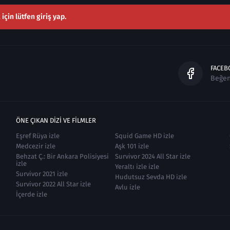
çin lütfen giriş yap.
FACEB
Beğe
ÖNE ÇIKAN DIZI VE FILMLER
Eşref Rüya izle
Squid Game HD izle
Medcezir izle
Aşk 101 izle
Behzat Ç.: Bir Ankara Polisiyesi
Survivor 2024 All Star izle
izle
Yeraltı izle izle
Survivor 2021 izle
Hudutsuz Sevda HD izle
Survivor 2022 All Star izle
Avlu izle
İçerde izle