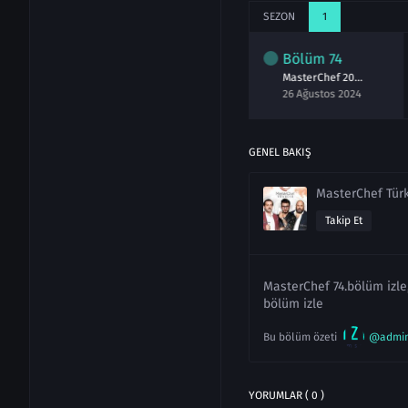
SEZON
1
lüm
72
Bölüm
73
Bölüm
74
MasterChef 2024 72.Bölüm izle 24 Ağustos
MasterChef 2024 73.Bölüm izle 25 Ağustos
MasterChef 2024 74.Bölüm izle 26 Ağustos
ğustos 2024
25 Ağustos 2024
26 Ağustos 2024
GENEL BAKIŞ
MasterChef Tür
Takip Et
MasterChef 74.bölüm izle
bölüm izle
Bu bölüm özeti
@admi
YORUMLAR ( 0 )