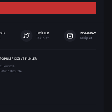
OOK
TWITTER
INSTAGRAM
n
Takip et
Takip et
POPÜLER DIZI VE FILMLER
Çukur izle
Sefirin Kızı izle