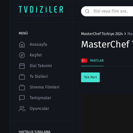
MENÜ
MasterChef Türkiye 2024
Mas
MasterChef 
Anasayfa
Keşfet
PARTLAR
Dizi Takvimi
Tv Dizileri
Tek Part
Sinema Filmleri
Tartışmalar
Oyuncular
HAFTALIK SIRALAMA