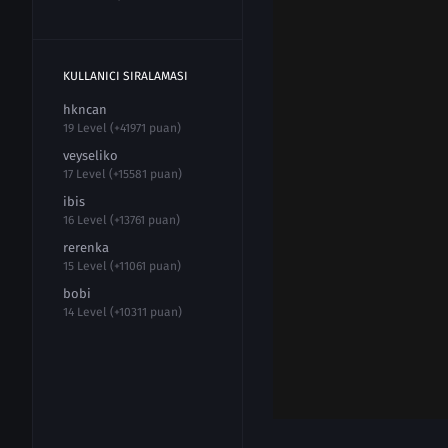
KULLANICI SIRALAMASI
hkncan
19 Level (+41971 puan)
veyseliko
17 Level (+15581 puan)
ibis
16 Level (+13761 puan)
rerenka
15 Level (+11061 puan)
bobi
14 Level (+10311 puan)