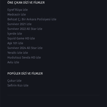
ÖNE ÇIKAN DIZI VE FILMLER
Eşref Rüya izle
Medcezir izle
Behzat Ç.: Bir Ankara Polisiyesi izle
Survivor 2021 izle
Survivor 2022 All Star izle
İçerde izle
Squid Game HD izle
Aşk 101 izle
Survivor 2024 All Star izle
Yeraltı izle izle
Hudutsuz Sevda HD izle
Avlu izle
POPÜLER DIZI VE FILMLER
Çukur izle
Sefirin Kızı izle