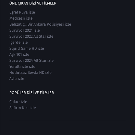
ÖNE ÇIKAN DIZI VE FILMLER
Eşref Rüya izle
Medcezir izle
Behzat Ç.: Bir Ankara Polisiyesi izle
Survivor 2021 izle
Survivor 2022 All Star izle
İçerde izle
Squid Game HD izle
Aşk 101 izle
Survivor 2024 All Star izle
Yeraltı izle izle
Hudutsuz Sevda HD izle
Avlu izle
POPÜLER DIZI VE FILMLER
Çukur izle
Sefirin Kızı izle