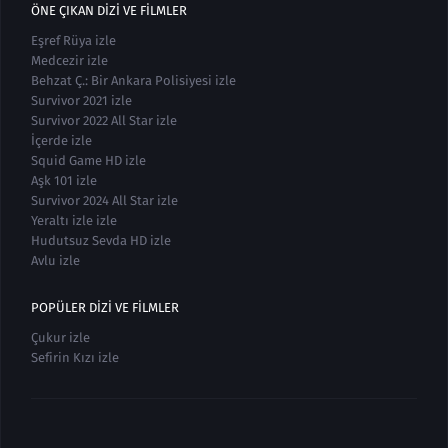
ÖNE ÇIKAN DIZI VE FILMLER
Eşref Rüya izle
Medcezir izle
Behzat Ç.: Bir Ankara Polisiyesi izle
Survivor 2021 izle
Survivor 2022 All Star izle
İçerde izle
Squid Game HD izle
Aşk 101 izle
Survivor 2024 All Star izle
Yeraltı izle izle
Hudutsuz Sevda HD izle
Avlu izle
POPÜLER DIZI VE FILMLER
Çukur izle
Sefirin Kızı izle