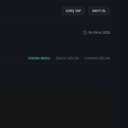
1
GIRIŞ YAP
KAYIT OL
04 Ekim 2020
SINEMA MODU
ÖNCEKI BÖLÜM
SONRAKI BÖLÜM