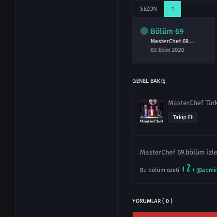
SEZON
1
lüm
67
Bölüm
68
Bölüm
69
MasterChef 67.Bölüm izle 29 Eylül 2020
MasterChef 68.Bölüm izle 1 Ekim 2020
MasterChef 69.Bölüm izle 3 Ekim 2020
ylül 2020
01 Ekim 2020
03 Ekim 2020
GENEL BAKIŞ
MasterChef Tür
Takip Et
MasterChef 69.bölüm izle
Bu bölüm özeti
@admi
YORUMLAR ( 0 )