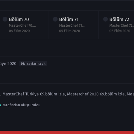
Bölüm
70
Bölüm
71
Bölüm
72
MasterChef 70.Bölüm izle 4 Ekim 2020
MasterChef 71.Bölüm izle 5 Ekim 2020
MasterChef
04 Ekim 2020
05 Ekim 2020
06 Ekim 2020
kiye 2020
Dizi sayfasına git
, MasterChef Türkiye 69.bölüm izle, Masterchef 2020 69.bölüm izle, Mas
n
tarafından oluşturuldu