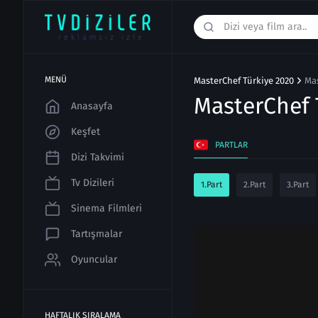
MENÜ
MasterChef Türkiye 2020
Mas
MasterChef 
Anasayfa
Keşfet
PARTLAR
Dizi Takvimi
Tv Dizileri
1.Part
2.Part
3.Part
Sinema Filmleri
Tartışmalar
Oyuncular
HAFTALIK SIRALAMA