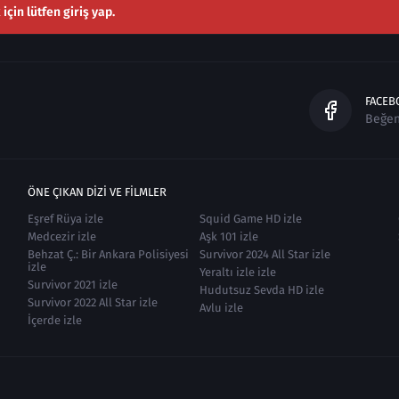
çin lütfen giriş yap.
FACEB
Beğe
ÖNE ÇIKAN DIZI VE FILMLER
Eşref Rüya izle
Squid Game HD izle
Medcezir izle
Aşk 101 izle
Behzat Ç.: Bir Ankara Polisiyesi
Survivor 2024 All Star izle
izle
Yeraltı izle izle
Survivor 2021 izle
Hudutsuz Sevda HD izle
Survivor 2022 All Star izle
Avlu izle
İçerde izle