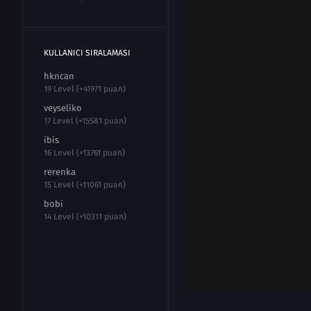
KULLANICI SIRALAMASI
hkncan
19 Level (+41971 puan)
veyseliko
17 Level (+15581 puan)
ibis
16 Level (+13761 puan)
rerenka
15 Level (+11061 puan)
bobi
14 Level (+10311 puan)