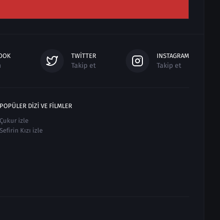
OOK
TWITTER
INSTAGRAM
n
Takip et
Takip et
POPÜLER DIZI VE FILMLER
Çukur izle
Sefirin Kızı izle