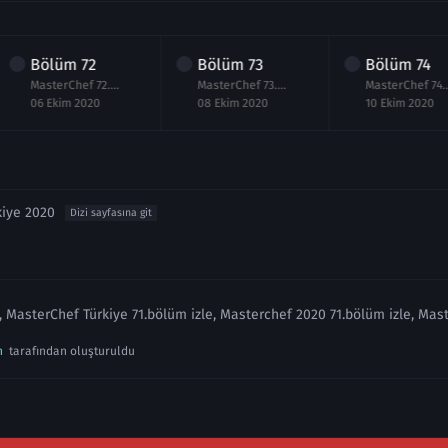
Bölüm
72
Bölüm
73
Bölüm
74
MasterChef 72.Bölüm izle 6 Ekim 2020
MasterChef 73.Bölüm izle 8 Ekim 2020
MasterChef 
06 Ekim 2020
08 Ekim 2020
10 Ekim 2020
kiye 2020
Dizi sayfasına git
, MasterChef Türkiye 71.bölüm izle, Masterchef 2020 71.bölüm izle, Mas
n
tarafından oluşturuldu