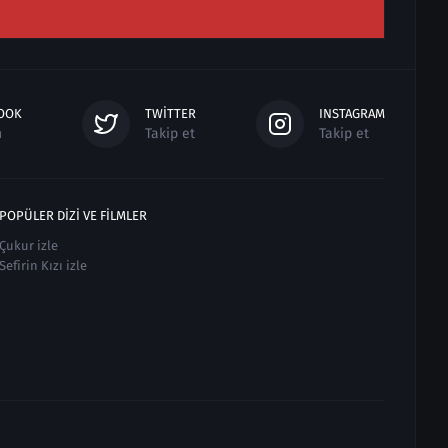
OOK
TWITTER
INSTAGRAM
n
Takip et
Takip et
POPÜLER DIZI VE FILMLER
Çukur izle
Sefirin Kızı izle