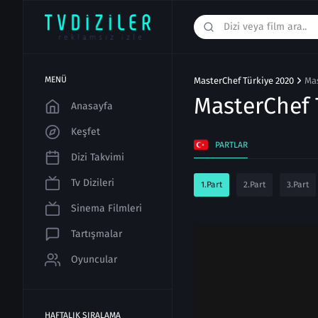
MENÜ
MasterChef Türkiye 2020
Mas
MasterChef 
Anasayfa
Keşfet
PARTLAR
Dizi Takvimi
Tv Dizileri
1.Part
2.Part
3.Part
Sinema Filmleri
Tartışmalar
Oyuncular
HAFTALIK SIRALAMA