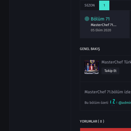
SEZON
1
lüm
69
Bölüm
70
Bölüm
71
MasterChef 69.Bölüm izle 3 Ekim 2020
MasterChef 70.Bölüm izle 4 Ekim 2020
MasterChef 71.Bölüm izle 5 Ekim 2020
kim 2020
04 Ekim 2020
05 Ekim 2020
GENEL BAKIŞ
MasterChef Tür
Takip Et
MasterChef 71.bölüm izle
Bu bölüm özeti
@admi
YORUMLAR ( 0 )