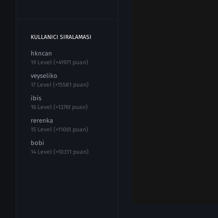
KULLANICI SIRALAMASI
hkncan
19 Level (+41971 puan)
veyseliko
17 Level (+15581 puan)
ibis
16 Level (+13761 puan)
rerenka
15 Level (+11061 puan)
bobi
14 Level (+10311 puan)