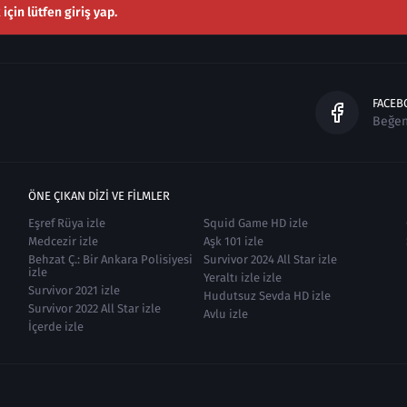
çin lütfen giriş yap.
FACEB
Beğe
ÖNE ÇIKAN DIZI VE FILMLER
Eşref Rüya izle
Squid Game HD izle
Medcezir izle
Aşk 101 izle
Behzat Ç.: Bir Ankara Polisiyesi
Survivor 2024 All Star izle
izle
Yeraltı izle izle
Survivor 2021 izle
Hudutsuz Sevda HD izle
Survivor 2022 All Star izle
Avlu izle
İçerde izle