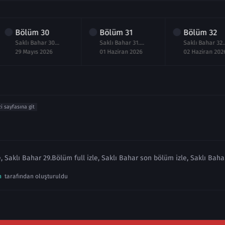
Bölüm
30
Bölüm
31
Bölüm
32
Saklı Bahar 30.Bölüm izle
Saklı Bahar 31.Bölüm izle
Sak
29 Mayıs 2026
01 Haziran 2026
02 Haziran 202
zi sayfasına git
, Saklı Bahar 29.Bölüm full izle, Saklı Bahar son bölüm izle, Saklı Baha
n
tarafından oluşturuldu