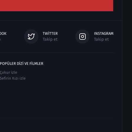
OOK
TWITTER
INSTAGRAM
n
Takip et
Takip et
POPÜLER DIZI VE FILMLER
Çukur izle
Sefirin Kızı izle