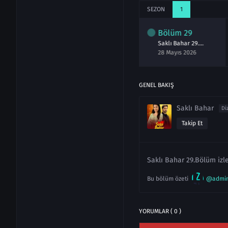
SEZON
1
lüm
27
Bölüm
28
Bölüm
29
Saklı Bahar 27.Bölüm izle
Saklı Bahar 28.Bölüm izle
Saklı Bahar 29.Bölüm izle
ayıs 2026
27 Mayıs 2026
28 Mayıs 2026
GENEL BAKIŞ
Saklı Bahar
Di
Takip Et
Saklı Bahar 29.Bölüm izle
Bu bölüm özeti
@admi
YORUMLAR ( 0 )