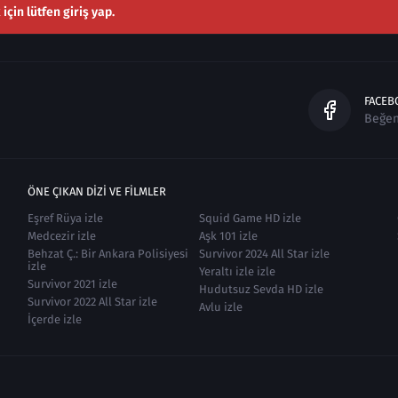
çin lütfen giriş yap.
FACEB
Beğe
ÖNE ÇIKAN DIZI VE FILMLER
Eşref Rüya izle
Squid Game HD izle
Medcezir izle
Aşk 101 izle
Behzat Ç.: Bir Ankara Polisiyesi
Survivor 2024 All Star izle
izle
Yeraltı izle izle
Survivor 2021 izle
Hudutsuz Sevda HD izle
Survivor 2022 All Star izle
Avlu izle
İçerde izle