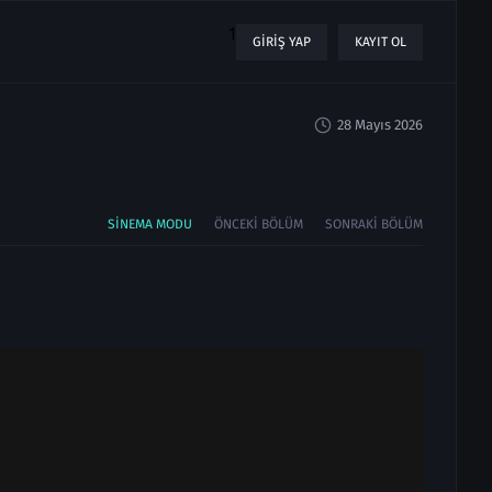
1
GIRIŞ YAP
KAYIT OL
28 Mayıs 2026
SINEMA MODU
ÖNCEKI BÖLÜM
SONRAKI BÖLÜM