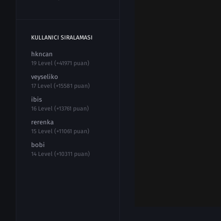
KULLANICI SIRALAMASI
hkncan
19 Level (+41971 puan)
veyseliko
17 Level (+15581 puan)
ibis
16 Level (+13761 puan)
rerenka
15 Level (+11061 puan)
bobi
14 Level (+10311 puan)