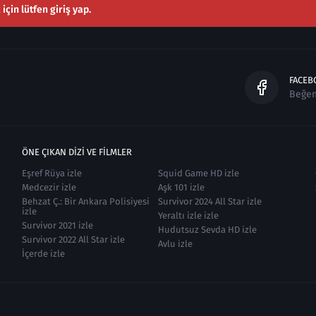
çin lütfen giriş yap.
FACEB
Beğe
ÖNE ÇIKAN DIZI VE FILMLER
Eşref Rüya izle
Squid Game HD izle
Medcezir izle
Aşk 101 izle
Behzat Ç.: Bir Ankara Polisiyesi
Survivor 2024 All Star izle
izle
Yeraltı izle izle
Survivor 2021 izle
Hudutsuz Sevda HD izle
Survivor 2022 All Star izle
Avlu izle
İçerde izle