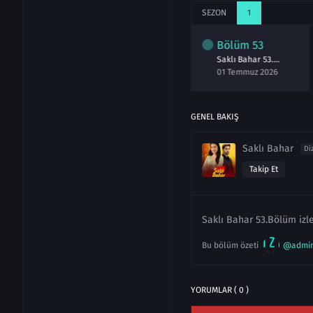
SEZON
1
lüm
51
Bölüm
52
Bölüm
53
Saklı Bahar 51.Bölüm izle
Saklı Bahar 52.Bölüm izle
Saklı Bahar 53.Bölüm izle
aziran 2026
30 Haziran 2026
01 Temmuz 2026
GENEL BAKIŞ
Saklı Bahar
Di
Takip Et
Saklı Bahar 53.Bölüm izle
Bu bölüm özeti
@admi
YORUMLAR ( 0 )