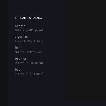
KULLANICI SIRALAMASI
hkncan
19 Level (+41971 puan)
veyseliko
17 Level (+15581 puan)
ibis
16 Level (+13761 puan)
rerenka
15 Level (+11061 puan)
bobi
14 Level (+10311 puan)