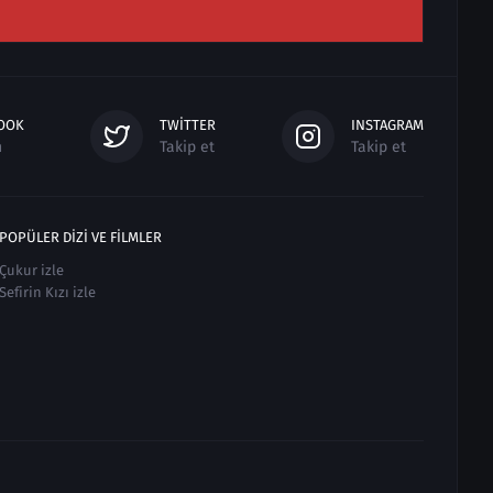
OOK
TWITTER
INSTAGRAM
n
Takip et
Takip et
POPÜLER DIZI VE FILMLER
Çukur izle
Sefirin Kızı izle