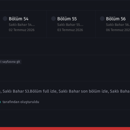
Bölüm
54
Bölüm
55
Bölüm
56
Saklı Bahar 54.Bölüm izle
Saklı Bahar 55.Bölüm izle
Sakl
02 Temmuz 2026
03 Temmuz 2026
06 Temmuz 202
zi sayfasına git
, Saklı Bahar 53.Bölüm full izle, Saklı Bahar son bölüm izle, Saklı Bah
n
tarafından oluşturuldu