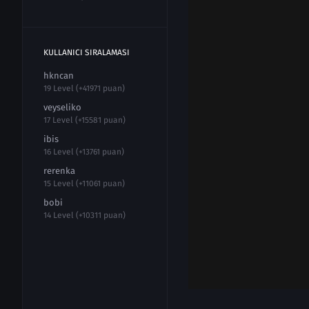
KULLANICI SIRALAMASI
hkncan
19 Level (+41971 puan)
veyseliko
17 Level (+15581 puan)
ibis
16 Level (+13761 puan)
rerenka
15 Level (+11061 puan)
bobi
14 Level (+10311 puan)