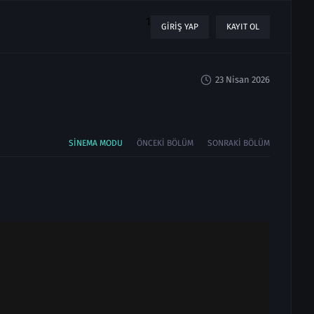
1
GIRIŞ YAP
KAYIT OL
23 Nisan 2026
SINEMA MODU
ÖNCEKI BÖLÜM
SONRAKI BÖLÜM