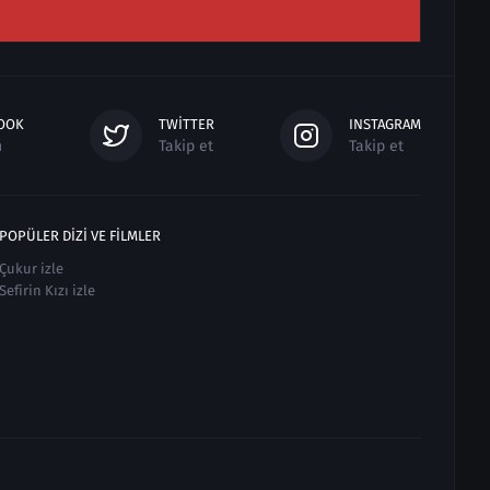
OOK
TWITTER
INSTAGRAM
n
Takip et
Takip et
POPÜLER DIZI VE FILMLER
Çukur izle
Sefirin Kızı izle