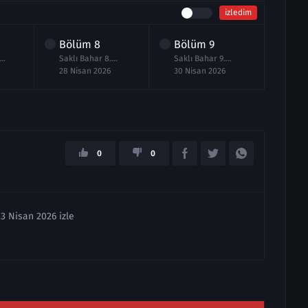
izledim
Bölüm
8
Bölüm
9
Bö
klı Bahar 7.Bölüm izle
Saklı Bahar 8.Bölüm izle
Saklı Bahar 9.Bölüm izle
28 Nisan 2026
30 Nisan 2026
01 M
0
0
23 Nisan 2026 izle