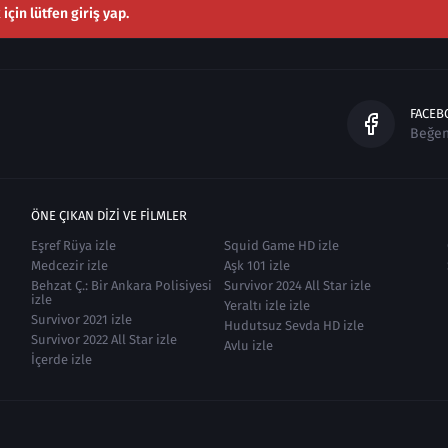
çin lütfen giriş yap.
FACEB
Beğe
ÖNE ÇIKAN DIZI VE FILMLER
Eşref Rüya izle
Squid Game HD izle
Medcezir izle
Aşk 101 izle
Behzat Ç.: Bir Ankara Polisiyesi
Survivor 2024 All Star izle
izle
Yeraltı izle izle
Survivor 2021 izle
Hudutsuz Sevda HD izle
Survivor 2022 All Star izle
Avlu izle
İçerde izle