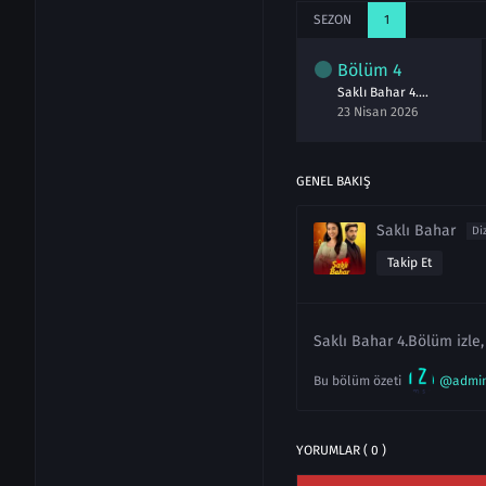
SEZON
1
lüm
2
Bölüm
3
Bölüm
4
Saklı Bahar 2.Bölüm izle
Saklı Bahar 3.Bölüm izle
Saklı Bahar 4.Bölüm izle
isan 2026
22 Nisan 2026
23 Nisan 2026
GENEL BAKIŞ
Saklı Bahar
Di
Takip Et
Saklı Bahar 4.Bölüm izle,
Bu bölüm özeti
@admi
YORUMLAR ( 0 )