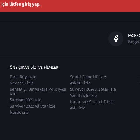
çin lütfen giriş yap.
FACEB
Beğe
ÖNE ÇIKAN DIZI VE FILMLER
Eşref Rüya izle
Squid Game HD izle
Medcezir izle
Aşk 101 izle
Behzat Ç.: Bir Ankara Polisiyesi
Survivor 2024 All Star izle
izle
Yeraltı izle izle
Survivor 2021 izle
Hudutsuz Sevda HD izle
Survivor 2022 All Star izle
Avlu izle
İçerde izle