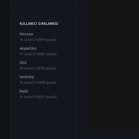
KULLANICI SIRALAMASI
hkncan
19 Level (+41971 puan)
veyseliko
17 Level (+15581 puan)
ibis
16 Level (+13761 puan)
rerenka
15 Level (+11061 puan)
bobi
14 Level (+10311 puan)