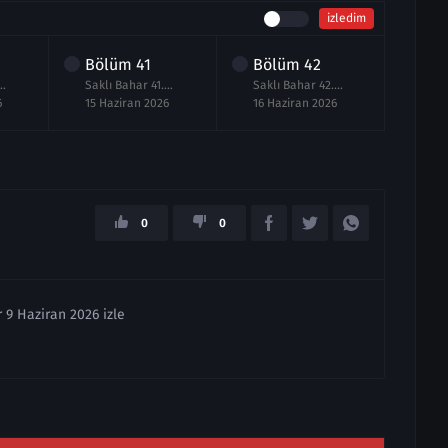
izledim
Bölüm
41
Bölüm
42
Bö
ar 40.Bölüm izle
Saklı Bahar 41.Bölüm izle
Saklı Bahar 42.Bölüm izle
6
15 Haziran 2026
16 Haziran 2026
17 H
0
0
r 9 Haziran 2026 izle