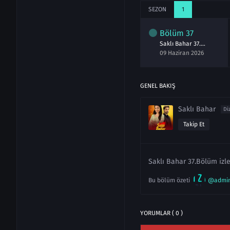
SEZON
1
lüm
35
Bölüm
36
Bölüm
37
Saklı Bahar 35.Bölüm izle
Saklı Bahar 36.Bölüm izle
Saklı Bahar 37.Bölüm izle
aziran 2026
08 Haziran 2026
09 Haziran 2026
GENEL BAKIŞ
Saklı Bahar
Di
Takip Et
Saklı Bahar 37.Bölüm izle
Bu bölüm özeti
@admi
YORUMLAR ( 0 )