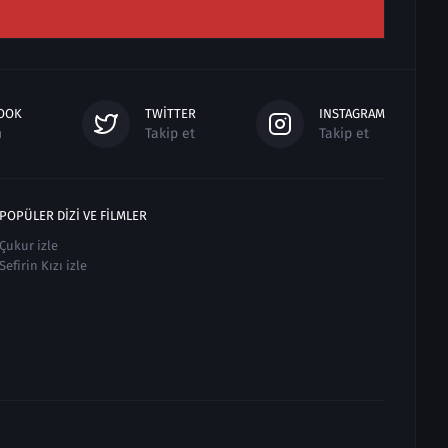
OOK
TWITTER
INSTAGRAM
n
Takip et
Takip et
POPÜLER DIZI VE FILMLER
Çukur izle
Sefirin Kızı izle