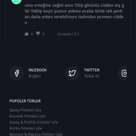
usta emeğine sağlık ama 720p görüntü cidden leş g
ibi 1080p kayıt şansın yokmu acaba birde tek partl
arı daha erken verebilirsen tadından yenmez cidde
n
0
0
Cevapla ( 0 )
FACEBOOK
TWITTER
Beğen
Takip et
POPÜLER TÜRLER
Savaş Filmleri izle
Komedi Filmleri izle
Savaş & Politik Filmleri izle
Korku Filmleri izle
Aksiyon & Macera Filmleri izle