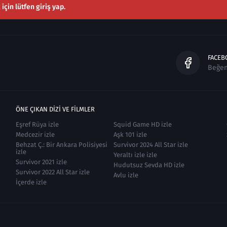
çin lütfen giriş yap.
FACEB
Beğe
ÖNE ÇIKAN DIZI VE FILMLER
Eşref Rüya izle
Squid Game HD izle
Medcezir izle
Aşk 101 izle
Behzat Ç.: Bir Ankara Polisiyesi
Survivor 2024 All Star izle
izle
Yeraltı izle izle
Survivor 2021 izle
Hudutsuz Sevda HD izle
Survivor 2022 All Star izle
Avlu izle
İçerde izle