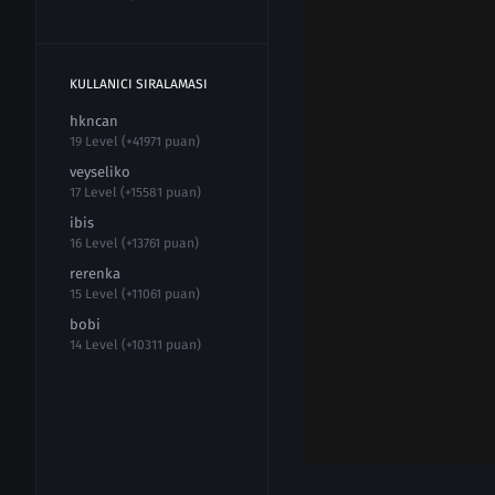
KULLANICI SIRALAMASI
hkncan
19 Level (+41971 puan)
veyseliko
17 Level (+15581 puan)
ibis
16 Level (+13761 puan)
rerenka
15 Level (+11061 puan)
bobi
14 Level (+10311 puan)