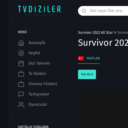
MENÜ
Survivor 2022 All Star
Surviv
Survivor 202
Anasayfa
Keşfet
PARTLAR
Dizi Takvimi
Tv Dizileri
Tek Part
Sinema Filmleri
Tartışmalar
Oyuncular
HAFTALIK SIRALAMA