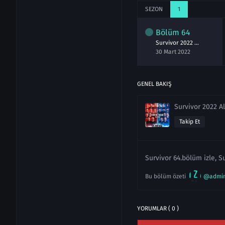
SEZON
1
lüm
62
Bölüm
63
Bölüm
64
Survivor 2022 All Star 62.Bölüm izle 28 Mart
Survivor 2022 All Star 63.Bölüm izle 29 Mart
Survivor 2022 All Star 64.Bölüm izle 30 Mart
art 2022
29 Mart 2022
30 Mart 2022
GENEL BAKIŞ
Survivor 2022 Al
Takip Et
Survivor 64.bölüm izle, S
Bu bölüm özeti
@admi
YORUMLAR ( 0 )