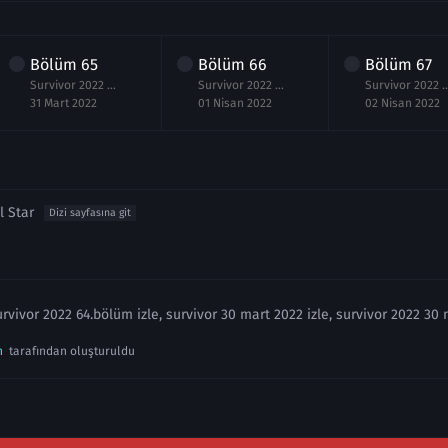
Bölüm
65
Bölüm
66
Bölüm
67
Survivor 2022 All Star 65.Bölüm izle 31 Mart
Survivor 2022 All Star 66.Bölüm izle 1 Nisan
Survivor 2022 All Star 67.B
31 Mart 2022
01 Nisan 2022
02 Nisan 2022
l Star
Dizi sayfasına git
urvivor 2022 64.bölüm izle, survivor 30 mart 2022 izle, survivor 2022 30 
n
tarafından oluşturuldu