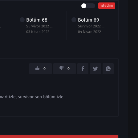
izledim
Bölüm
68
Bölüm
69
Bö
ölüm izle 2 Nisan
Survivor 2022 All Star 68.Bölüm izle 3 Nisan
Survivor 2022 All Star 69.Bölüm izle 4 Nisan
03 Nisan 2022
04 Nisan 2022
05 N
0
0
mart izle, survivor son bölüm izle