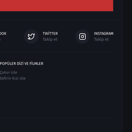
OOK
TWITTER
INSTAGRAM
n
Takip et
Takip et
POPÜLER DIZI VE FILMLER
Çukur izle
Sefirin Kızı izle