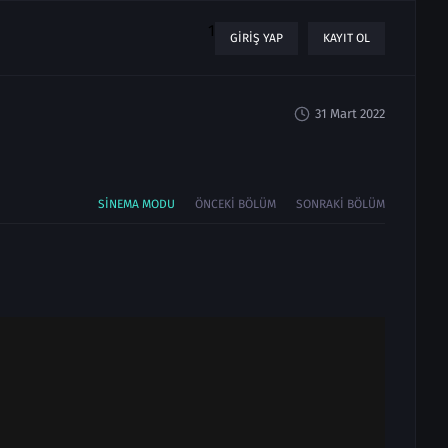
1
GIRIŞ YAP
KAYIT OL
31 Mart 2022
SINEMA MODU
ÖNCEKI BÖLÜM
SONRAKI BÖLÜM