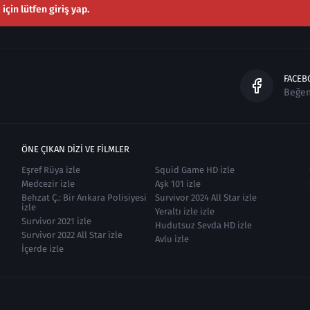
çin lütfen giriş yap.
FACEB
Beğe
ÖNE ÇIKAN DIZI VE FILMLER
Eşref Rüya izle
Squid Game HD izle
Medcezir izle
Aşk 101 izle
Behzat Ç.: Bir Ankara Polisiyesi
Survivor 2024 All Star izle
izle
Yeraltı izle izle
Survivor 2021 izle
Hudutsuz Sevda HD izle
Survivor 2022 All Star izle
Avlu izle
İçerde izle