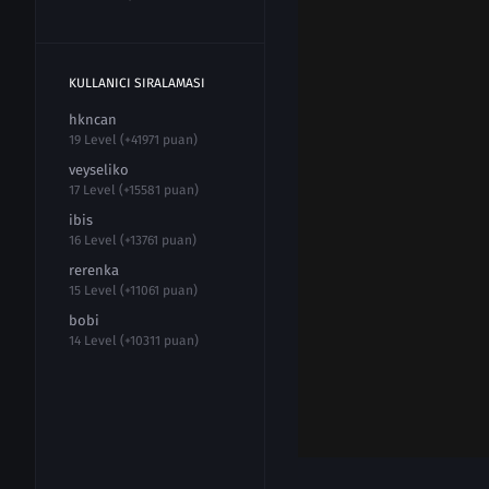
KULLANICI SIRALAMASI
hkncan
19 Level (+41971 puan)
veyseliko
17 Level (+15581 puan)
ibis
16 Level (+13761 puan)
rerenka
15 Level (+11061 puan)
bobi
14 Level (+10311 puan)