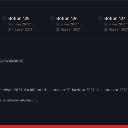
Bölüm
125
Bölüm
126
Bölüm
127
Survivor 2021 125.Bölüm izle 21 Haziran
Survivor 2021 126.Bölüm izle 22 Haziran
Survivor 2
21 Haziran 2021
22 Haziran 2021
23 Haziran 202
Dizi sayfasına git
urvivor 2021 124.bölüm izle, survivor 20 haziran 2021 izle, survivor 2021
n
tarafından oluşturuldu