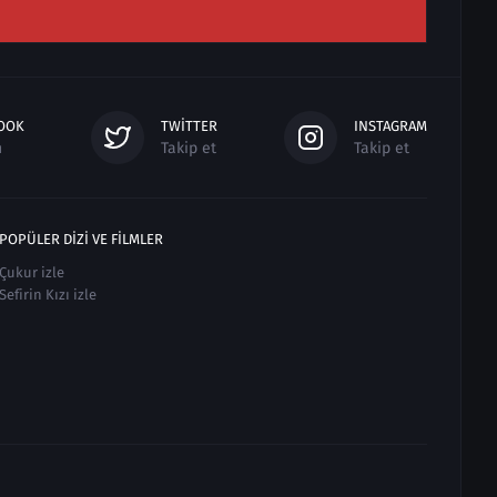
OOK
TWITTER
INSTAGRAM
n
Takip et
Takip et
POPÜLER DIZI VE FILMLER
Çukur izle
Sefirin Kızı izle