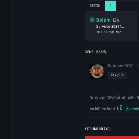
SEZON
1
lüm
122
Bölüm
123
Bölüm
124
Survivor 2021 122.Bölüm izle 17 Haziran
Survivor 2021 123.Bölüm izle 19 Haziran
Survivor 2021 124.Bölüm izle 20 Haziran
aziran 2021
19 Haziran 2021
20 Haziran 2021
GENEL BAKIŞ
Survivor 2021
Takip Et
Survivor 124.bölüm izle, S
Bu bölüm özeti
@admi
YORUMLAR ( 0 )