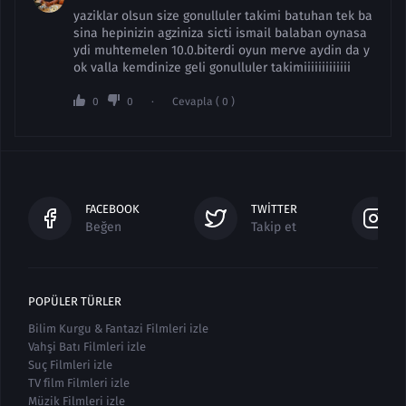
yaziklar olsun size gonulluler takimi batuhan tek ba
sina hepinizin agziniza sicti ismail balaban oynasa
ydi muhtemelen 10.0.biterdi oyun merve aydin da y
ok valla kemdinize geli gonulluler takimiiiiiiiiiiiii
0
0
Cevapla ( 0 )
FACEBOOK
TWITTER
Beğen
Takip et
POPÜLER TÜRLER
Bilim Kurgu & Fantazi Filmleri izle
Vahşi Batı Filmleri izle
Suç Filmleri izle
TV film Filmleri izle
Müzik Filmleri izle