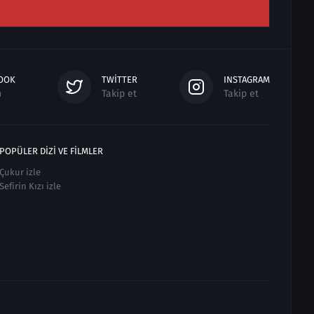
OOK
TWITTER
INSTAGRAM
n
Takip et
Takip et
POPÜLER DIZI VE FILMLER
Çukur izle
Sefirin Kızı izle