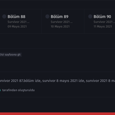
Bölüm
88
Bölüm
89
Bölüm
90
Survivor 2021 88.Bölüm izle 9 Mayıs
Survivor 2021 89.Bölüm izle 10 Mayıs
Survivor 2021 90.Bölüm izle
09 Mayıs 2021
10 Mayıs 2021
11 Mayıs 2021
Dizi sayfasına git
urvivor 2021 87.bölüm izle, survivor 8 mayıs 2021 izle, survivor 2021 8 m
n
tarafından oluşturuldu