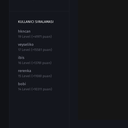
KULLANICI SIRALAMASI
hkncan
19 Level (+41971 puan)
veyseliko
17 Level (+15581 puan)
ibis
16 Level (+13761 puan)
rerenka
15 Level (+11061 puan)
bobi
14 Level (+10311 puan)