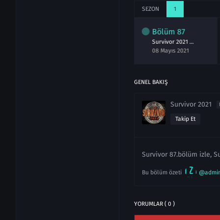
SEZON
1
lüm
85
Bölüm
86
Bölüm
87
Survivor 2021 85.Bölüm izle 5 Mayıs
Survivor 2021 86.Bölüm izle 6 Mayıs
Survivor 2021 87.Bölüm izle 8 Mayıs
ayıs 2021
06 Mayıs 2021
08 Mayıs 2021
GENEL BAKIŞ
Survivor 2021
Takip Et
Survivor 87.bölüm izle, S
Bu bölüm özeti
@admi
YORUMLAR ( 0 )