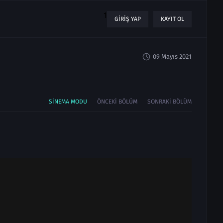
1
GIRIŞ YAP
KAYIT OL
09 Mayıs 2021
SINEMA MODU
ÖNCEKI BÖLÜM
SONRAKI BÖLÜM