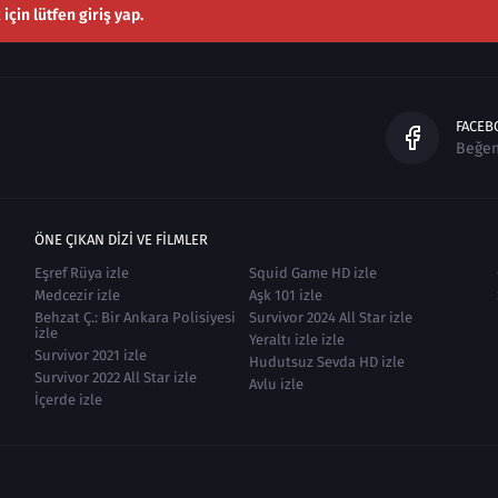
çin lütfen giriş yap.
FACEB
Beğe
ÖNE ÇIKAN DIZI VE FILMLER
Eşref Rüya izle
Squid Game HD izle
Medcezir izle
Aşk 101 izle
Behzat Ç.: Bir Ankara Polisiyesi
Survivor 2024 All Star izle
izle
Yeraltı izle izle
Survivor 2021 izle
Hudutsuz Sevda HD izle
Survivor 2022 All Star izle
Avlu izle
İçerde izle