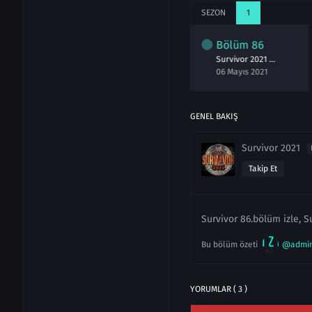
SEZON
1
lüm
84
Bölüm
85
Bölüm
86
Survivor 2021 84.Bölüm izle 4 Mayıs
Survivor 2021 85.Bölüm izle 5 Mayıs
Survivor 2021 86.Bölüm izle 6 Mayıs
ayıs 2021
05 Mayıs 2021
06 Mayıs 2021
GENEL BAKIŞ
Survivor 2021
Takip Et
Survivor 86.bölüm izle, S
Bu bölüm özeti
@admi
YORUMLAR ( 3 )