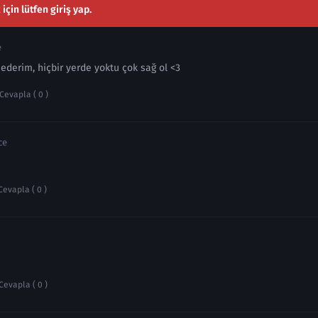
çin lütfen giriş yap.
e
ederim, hiçbir yerde yoktu çok sağ ol <3
Cevapla ( 0 )
ce
Cevapla ( 0 )
Cevapla ( 0 )