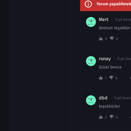
Yorum yapabilmek i
Mert
5 yıl önc
dostum teşekkür 
0
0
ronay
5 yıl ön
Güzel bence
1
0
dbd
5 yıl önce
teşekkürler
2
0