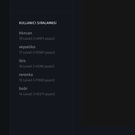
KULLANICI SIRALAMASI
hkncan
19 Level (+41971 puan)
veyseliko
17 Level (+15581 puan)
ibis
16 Level (+13761 puan)
rerenka
15 Level (+11061 puan)
bobi
14 Level (+10311 puan)