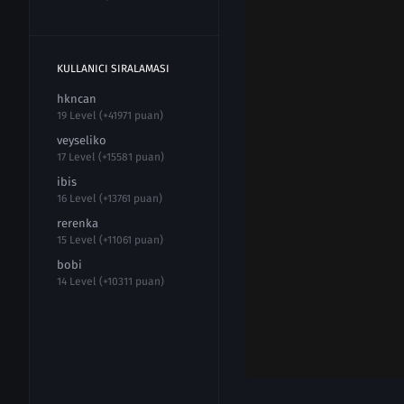
KULLANICI SIRALAMASI
hkncan
19 Level (+41971 puan)
veyseliko
17 Level (+15581 puan)
ibis
16 Level (+13761 puan)
rerenka
15 Level (+11061 puan)
bobi
14 Level (+10311 puan)