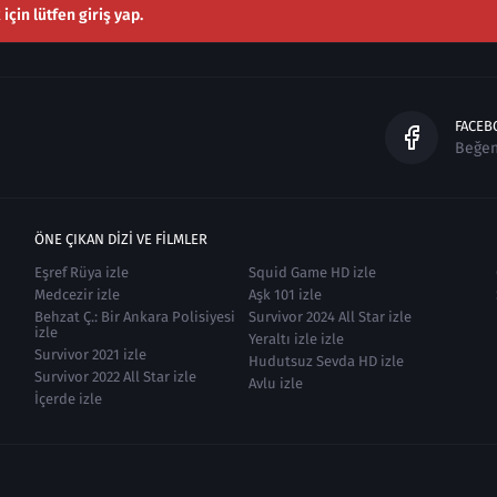
çin lütfen giriş yap.
FACEB
Beğe
ÖNE ÇIKAN DIZI VE FILMLER
Eşref Rüya izle
Squid Game HD izle
Medcezir izle
Aşk 101 izle
Behzat Ç.: Bir Ankara Polisiyesi
Survivor 2024 All Star izle
izle
Yeraltı izle izle
Survivor 2021 izle
Hudutsuz Sevda HD izle
Survivor 2022 All Star izle
Avlu izle
İçerde izle