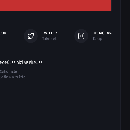
OOK
TWITTER
INSTAGRAM
n
Takip et
Takip et
POPÜLER DIZI VE FILMLER
Çukur izle
Sefirin Kızı izle