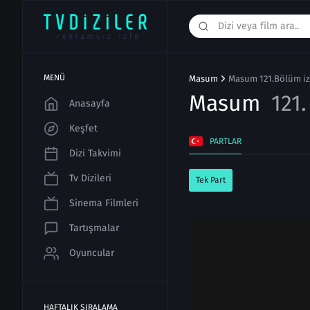
MENÜ
Masum
Masum 121.Bölüm iz
Masum
121
Anasayfa
Keşfet
PARTLAR
Dizi Takvimi
Tv Dizileri
Tek Part
Sinema Filmleri
Tartışmalar
Oyuncular
HAFTALIK SIRALAMA