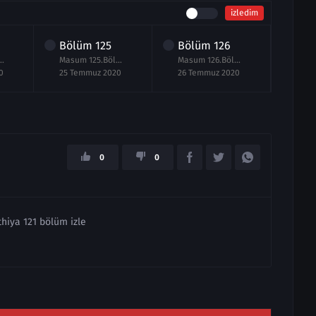
izledim
Bölüm
125
Bölüm
126
Bö
lüm izle 24 Temmuz 2020
Masum 125.Bölüm izle 25 Temmuz 2020
Masum 126.Bölüm izle 26 Temmuz 2020
0
25 Temmuz 2020
26 Temmuz 2020
27 T
0
0
hiya 121 bölüm izle