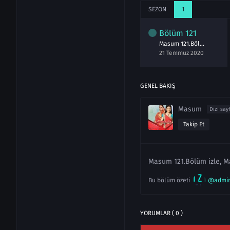
SEZON
1
lüm
119
Bölüm
120
Bölüm
121
Masum 119.Bölüm izle 19 Temmuz 2020
Masum 120.Bölüm izle 20 Temmuz 2020
Masum 121.Bölüm izle 21 Temmuz 2020
emmuz 2020
20 Temmuz 2020
21 Temmuz 2020
GENEL BAKIŞ
Masum
Dizi say
Takip Et
Masum 121.Bölüm izle, M
Bu bölüm özeti
@admi
YORUMLAR ( 0 )