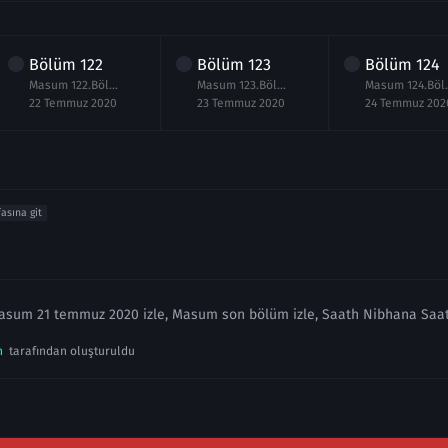
Bölüm
122
Bölüm
123
Bölüm
124
Masum 122.Bölüm izle 22 Temmuz 2020
Masum 123.Bölüm izle 23 Temmuz 2020
Masum 124.Bö
22 Temmuz 2020
23 Temmuz 2020
24 Temmuz 202
fasına git
asum 21 temmuz 2020 izle, Masum son bölüm izle, Saath Nibhana Saat
n
tarafından oluşturuldu